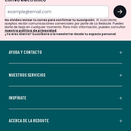
Correo electrónico
tu
OK
correo
para
No olvides revisar tu correo para confirmar tu suscripción.
Al suscribirte,
aceptas recibir comunicaciones comerciales por parte de La Redoute. Puedes
confirmar
darte de baja en cualquier momento. Para más información, puedes consultar
nuestra política de privacidad
.
tu
¿Ya eres cliente? Suscríbete a la newsletter desde tu espacio personal.
suscripción.
Al
AYUDA Y CONTACTO
suscribirte,
aceptas
recibir
NUESTROS SERVICIOS
comunicaciones
comerciales
personalizadas
INSPÍRATE
por
parte
de
ACERCA DE LA REDOUTE
La