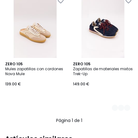
ZERO 105
2
ZERO 105
Mules zapatillas con cordones
Zapatillas de materiales mixtos
Colores
Nova Mule
Trek-Up
139.00 €
149.00 €
Página 1 de 1