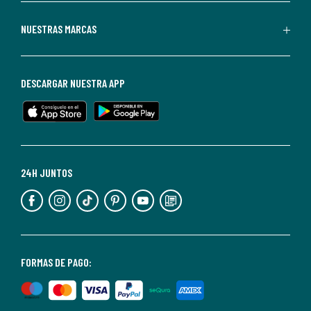
Redoute.
Puedes
NUESTRAS MARCAS
darte
de
baja
DESCARGAR NUESTRA APP
en
cualquier
momento.
Para
más
24H JUNTOS
información,
puedes
consultar
nuestra
<2>política
FORMAS DE PAGO:
de
privacidad</2>.