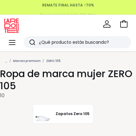
REMATE FINAL HASTA -70%
Devoluciones hasta 100 días
Ir
a
La
la
Redoute
Menu
Buscar
cesta
Últimos
...
artículos
Marcas premium
ZERO 105
Ropa de marca mujer ZERO
vistos
105
10
Zapatos Zero 105