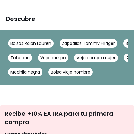
Descubre:
Bolsos Ralph Lauren
Zapatillas Tommy Hilfiger
Bol
Tote bag
Veja campo
Veja campo mujer
Ame
Mochila negra
Bolsa viaje hombre
No
Recibe +10% EXTRA para tu primera
te
compra
olvides
revisar