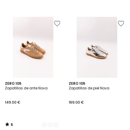
5
2
ZERO 105
ZERO 105
/
Zapatillas de ante Nova
Zapatillas de piel Nova
Colores
5
149.00 €
169.00 €
5
/