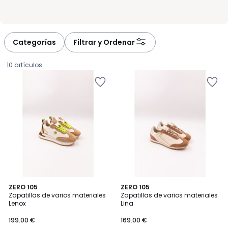
Categorías
Filtrar y Ordenar
10 artículos
ZERO 105
3
ZERO 105
Zapatillas de varios materiales
Zapatillas de varios materiales
Colores
Lenox
Lina
199.00
199.00 €
169.00 €
€.