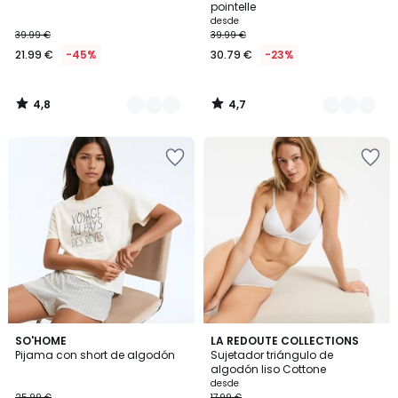
pointelle
desde
39.99 €
39.99 €
21.99 €
-45%
30.79 €
-23%
4,8
4,7
/
/
5
5
1
4,2
2
SO'HOME
4
LA REDOUTE COLLECTIONS
/
/ 5
Pijama con short de algodón
Sujetador triángulo de
Colores
Colores
5
algodón liso Cottone
desde
25.99 €
17.99 €