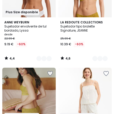
Plus Size disponible
4,4
4,6
5
ANNE WEYBURN
4
LA REDOUTE COLLECTIONS
/ 5
/ 5
Sujetador envolvente de tul
Sujetador tipo bralette
Colores
Colores
bordado, Lyssa
Signature, JEANNE
desde
22.99 €
25.99 €
9.19 €
-60%
10.39 €
-60%
4,4
4,6
/
/
5
5