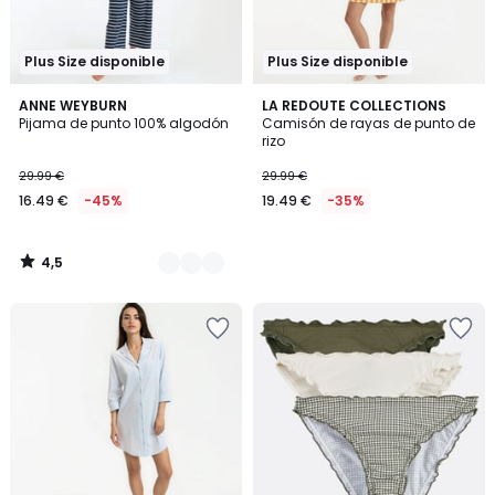
Plus Size disponible
Plus Size disponible
4,5
3
ANNE WEYBURN
LA REDOUTE COLLECTIONS
/ 5
Pijama de punto 100% algodón
Camisón de rayas de punto de
Colores
rizo
29.99 €
29.99 €
16.49 €
-45%
19.49 €
-35%
4,5
/
5