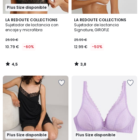
Plus Size disponible
4,5
3,8
LA REDOUTE COLLECTIONS
LA REDOUTE COLLECTIONS
/ 5
/ 5
Sujetador de lactancia con
Sujetador de lactancia
encaje y microfibra
Signature, GIROFLE
26.99 €
25.99 €
10.79 €
-60%
12.99 €
-50%
4,5
3,8
/
/
5
5
Plus Size disponible
Plus Size disponible