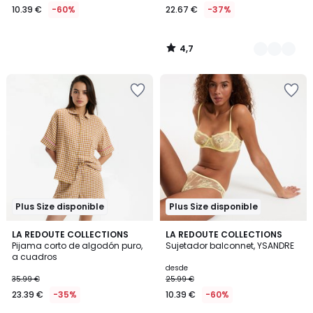
10.39 €
-60%
22.67 €
-37%
4,7
/
5
Plus Size disponible
Plus Size disponible
3
2,8
LA REDOUTE COLLECTIONS
3
LA REDOUTE COLLECTIONS
/
/ 5
Pijama corto de algodón puro,
Sujetador balconnet, YSANDRE
Colores
5
a cuadros
desde
35.99 €
25.99 €
23.39 €
-35%
10.39 €
-60%