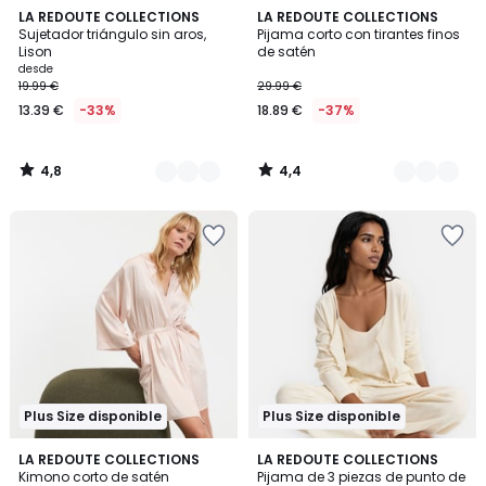
4,8
4,4
3
LA REDOUTE COLLECTIONS
2
LA REDOUTE COLLECTIONS
/ 5
/ 5
Sujetador triángulo sin aros,
Pijama corto con tirantes finos
Colores
Colores
Lison
de satén
desde
19.99 €
29.99 €
13.39 €
-33%
18.89 €
-37%
4,8
4,4
/
/
5
5
Plus Size disponible
Plus Size disponible
4,8
4,7
2
LA REDOUTE COLLECTIONS
2
LA REDOUTE COLLECTIONS
/ 5
/ 5
Kimono corto de satén
Pijama de 3 piezas de punto de
Colores
Colores