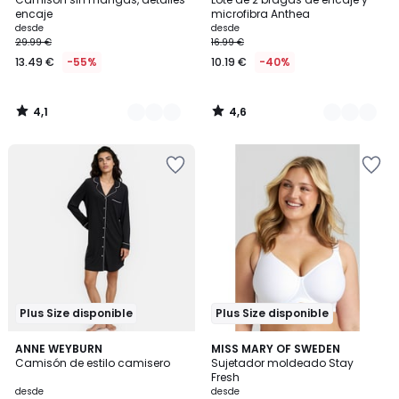
Colores
Colores
encaje
microfibra Anthea
desde
desde
29.99 €
16.99 €
13.49 €
-55%
10.19 €
-40%
4,1
4,6
/
/
5
5
Plus Size disponible
Plus Size disponible
4,4
4,4
2
ANNE WEYBURN
4
MISS MARY OF SWEDEN
/ 5
/ 5
Camisón de estilo camisero
Sujetador moldeado Stay
Colores
Colores
Fresh
desde
desde