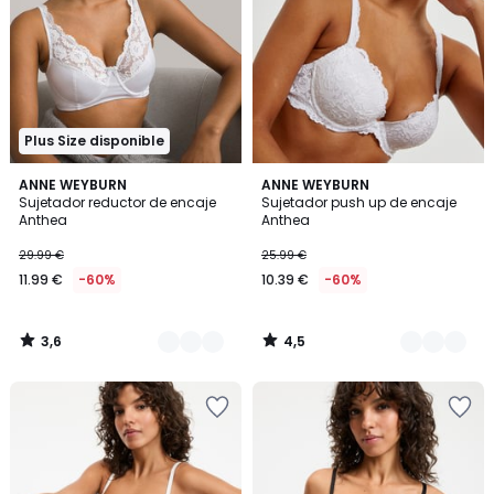
Plus Size disponible
3,6
4,5
2
ANNE WEYBURN
3
ANNE WEYBURN
/ 5
/ 5
Sujetador reductor de encaje
Sujetador push up de encaje
Colores
Colores
Anthea
Anthea
29.99 €
25.99 €
11.99 €
-60%
10.39 €
-60%
3,6
4,5
/
/
5
5