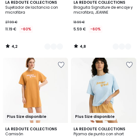
4,2
4,8
2
LA REDOUTE COLLECTIONS
5
LA REDOUTE COLLECTIONS
/ 5
/ 5
Sujetador de lactancia con
Braguita Signature de encaje y
Colores
Colores
microfibra
microfibra, JEANNE
27.99 €
13.99 €
11.19 €
-60%
5.59 €
-60%
4,2
4,8
/
/
5
5
Plus Size disponible
Plus Size disponible
5
4,8
LA REDOUTE COLLECTIONS
LA REDOUTE COLLECTIONS
/
/ 5
Camisón
Pijama de punto con short
5