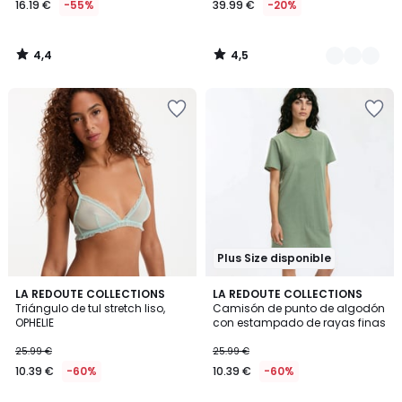
16.19 €
-55%
39.99 €
-20%
en
lugar
de
4,4
4,5
35.99
/
/
5
5
€
55%
descuento
aplicado.
Plus Size disponible
4
4,7
LA REDOUTE COLLECTIONS
2
LA REDOUTE COLLECTIONS
/
/ 5
Triángulo de tul stretch liso,
Camisón de punto de algodón
Colores
5
OPHELIE
con estampado de rayas finas
25.99 €
25.99 €
10.39 €
-60%
10.39 €
-60%