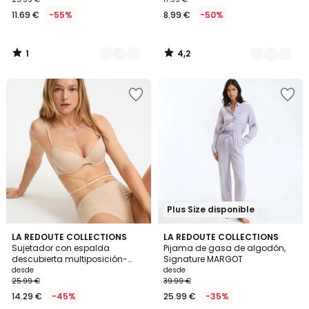
11.69 €
-55%
8.99 €
-50%
1
4,2
/
/
5
5
Plus Size disponible
3,9
4,7
2
LA REDOUTE COLLECTIONS
4
LA REDOUTE COLLECTIONS
/ 5
/ 5
Sujetador con espalda
Pijama de gasa de algodón,
Colores
Colores
descubierta multiposición-
Signature MARGOT
Invisible
desde
desde
25.99 €
39.99 €
14.29 €
-45%
25.99 €
-35%