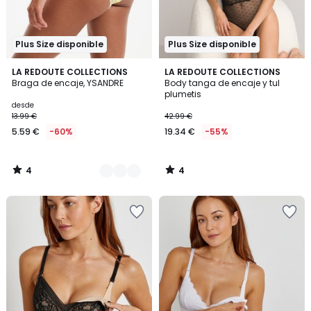
Plus Size disponible
Plus Size disponible
4
4
3
LA REDOUTE COLLECTIONS
LA REDOUTE COLLECTIONS
/
/
Braga de encaje, YSANDRE
Body tanga de encaje y tul
Colores
5
5
plumetis
desde
13.99 €
42.99 €
5.59 €
-60%
19.34 €
-55%
4
4
/
/
5
5