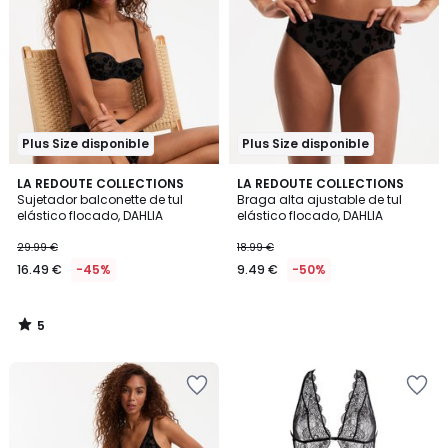
Plus Size disponible
Plus Size disponible
5
LA REDOUTE COLLECTIONS
LA REDOUTE COLLECTIONS
/
Sujetador balconette de tul
Braga alta ajustable de tul
5
elástico flocado, DAHLIA
elástico flocado, DAHLIA
29.99 €
18.99 €
16.49 €
-45%
9.49 €
-50%
5
/
5