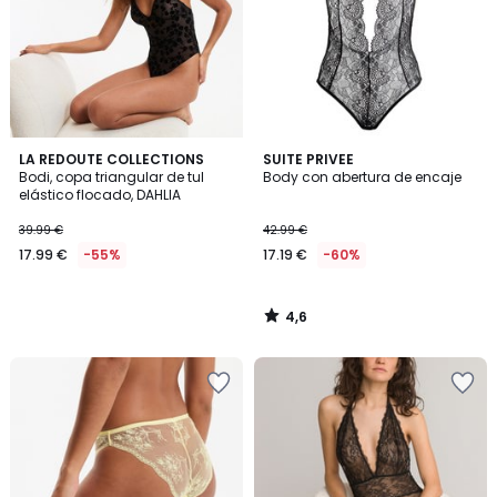
4,6
LA REDOUTE COLLECTIONS
SUITE PRIVEE
/ 5
Bodi, copa triangular de tul
Body con abertura de encaje
elástico flocado, DAHLIA
39.99 €
42.99 €
17.99 €
-55%
17.19 €
-60%
4,6
/
5