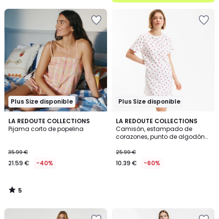
5
Plus Size disponible
Plus Size disponible
5
LA REDOUTE COLLECTIONS
LA REDOUTE COLLECTIONS
/
Pijama corto de popelina
Camisón, estampado de
5
corazones, punto de algodón
puro
35.99 €
25.99 €
21.59 €
-40%
10.39 €
-60%
5
/
5