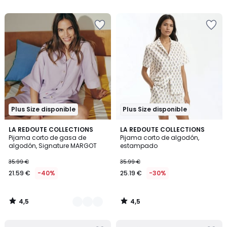
5
Plus Size disponible
Plus Size disponible
4,5
4,5
3
LA REDOUTE COLLECTIONS
LA REDOUTE COLLECTIONS
/ 5
/ 5
Pijama corto de gasa de
Pijama corto de algodón,
Colores
algodón, Signature MARGOT
estampado
35.99 €
35.99 €
21.59 €
-40%
25.19 €
-30%
4,5
4,5
/
/
5
5