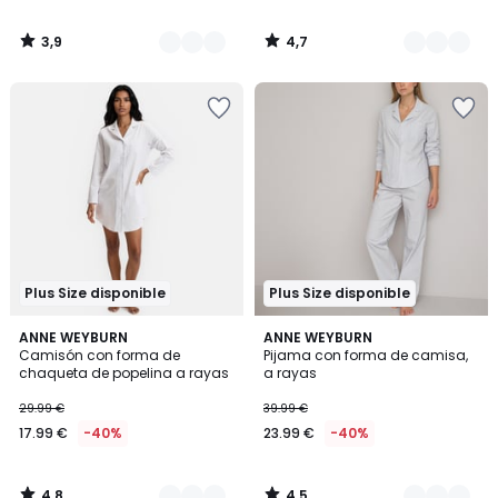
3,9
4,7
/
/
5
5
Plus Size disponible
Plus Size disponible
4,8
4,5
2
ANNE WEYBURN
2
ANNE WEYBURN
/ 5
/ 5
Camisón con forma de
Pijama con forma de camisa,
Colores
Colores
chaqueta de popelina a rayas
a rayas
29.99 €
39.99 €
17.99 €
-40%
23.99 €
-40%
4,8
4,5