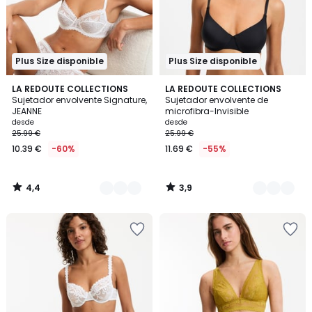
Plus Size disponible
Plus Size disponible
4,4
3,9
5
LA REDOUTE COLLECTIONS
3
LA REDOUTE COLLECTIONS
/ 5
/ 5
Sujetador envolvente Signature,
Sujetador envolvente de
Colores
Colores
JEANNE
microfibra-Invisible
desde
desde
25.99 €
25.99 €
10.39 €
-60%
11.69 €
-55%
4,4
3,9
/
/
5
5