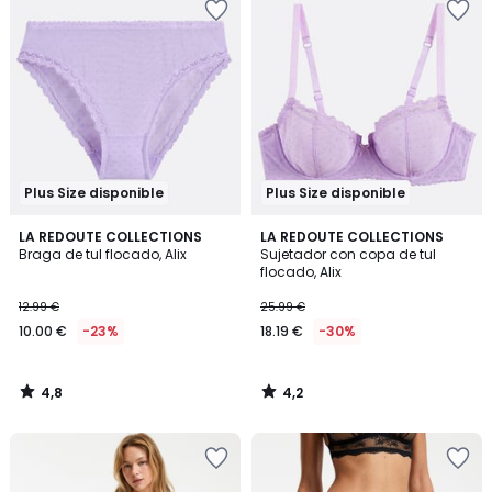
Plus Size disponible
Plus Size disponible
4,8
4,2
LA REDOUTE COLLECTIONS
LA REDOUTE COLLECTIONS
/ 5
/ 5
Braga de tul flocado, Alix
Sujetador con copa de tul
flocado, Alix
12.99 €
25.99 €
10.00 €
-23%
18.19 €
-30%
4,8
4,2
/
/
5
5