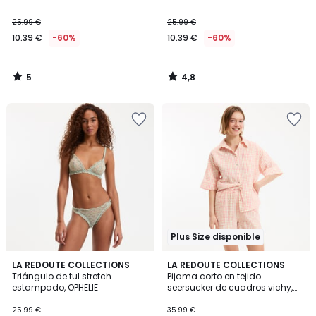
25.99 €
25.99 €
10.39 €
-60%
10.39 €
-60%
5
4,8
/
/
5
5
Plus Size disponible
4,7
LA REDOUTE COLLECTIONS
2
LA REDOUTE COLLECTIONS
/ 5
Triángulo de tul stretch
Pijama corto en tejido
Colores
estampado, OPHELIE
seersucker de cuadros vichy,
Signature AIMÉE
25.99 €
35.99 €