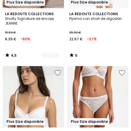
Plus Size disponible
Plus Size disponible
4,5
5
5
LA REDOUTE COLLECTIONS
LA REDOUTE COLLECTIONS
/ 5
/
Shorty Signature de encaje,
Pijama con short de algodón
Colores
5
JEANNE
15.99 €
35.99 €
6.39 €
-60%
22.67 €
-37%
4,5
5
/
/
5
5
Plus Size disponible
Plus Size disponible