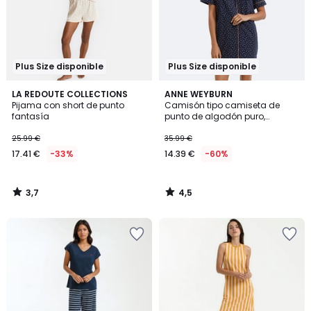
Plus Size disponible
Plus Size disponible
3,7
4,5
LA REDOUTE COLLECTIONS
ANNE WEYBURN
/ 5
/ 5
Pijama con short de punto
Camisón tipo camiseta de
fantasía
punto de algodón puro,
estampado de lunares
25.99 €
35.99 €
17.41 €
-33%
14.39 €
-60%
3,7
4,5
/
/
5
5