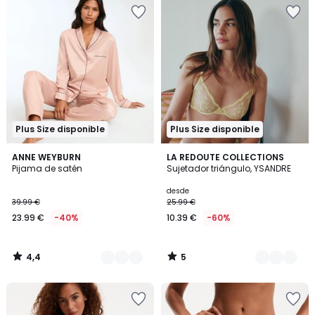
Plus Size disponible
Plus Size disponible
4,4
5
3
ANNE WEYBURN
3
LA REDOUTE COLLECTIONS
/ 5
/
Pijama de satén
Sujetador triángulo, YSANDRE
Colores
Colores
5
desde
39.99 €
25.99 €
23.99 €
-40%
10.39 €
-60%
4,4
5
/
/
5
5