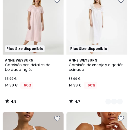
Plus Size disponible
Plus Size disponible
4,8
4,7
ANNE WEYBURN
2
ANNE WEYBURN
/ 5
/ 5
Camisón con detalles de
Camisón de encaje y algodón
Colores
bordado inglés
peinado
35.99 €
35.99 €
14.39 €
-60%
14.39 €
-60%
4,8
4,7
/
/
5
5