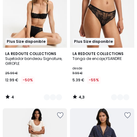
Plus Size disponible
Plus Size disponible
4
4,3
2
LA REDOUTE COLLECTIONS
3
LA REDOUTE COLLECTIONS
/
/ 5
Sujetador bandeau Signature,
Tanga de encaje,YSANDRE
Colores
Colores
5
GIROFLE
desde
25.99 €
11.99 €
12.99 €
-50%
5.39 €
-55%
4
4,3
/
/
5
5