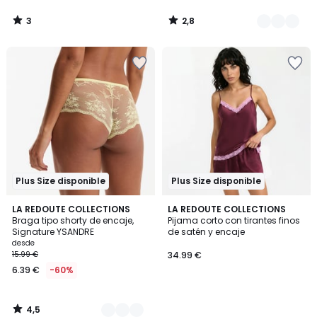
3
2,8
/
/
5
5
Plus Size disponible
Plus Size disponible
4,5
3
LA REDOUTE COLLECTIONS
LA REDOUTE COLLECTIONS
/ 5
Braga tipo shorty de encaje,
Pijama corto con tirantes finos
Colores
Signature YSANDRE
de satén y encaje
desde
15.99 €
34.99 €
6.39 €
-60%
4,5
/