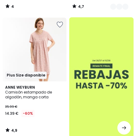
4
4,7
/
/
5
5
.
Plus Size disponible
4,9
ANNE WEYBURN
/ 5
Camisón estampado de
algodón, manga corta
35.99 €
14.39 €
-60%
4,9
/