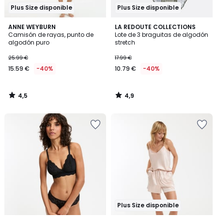
Plus Size disponible
Plus Size disponible
4,5
4,9
ANNE WEYBURN
LA REDOUTE COLLECTIONS
/ 5
/ 5
Camisón de rayas, punto de
Lote de 3 braguitas de algodón
algodón puro
stretch
25.99 €
17.99 €
15.59 €
-40%
10.79 €
-40%
4,5
4,9
/
/
5
5
Plus Size disponible