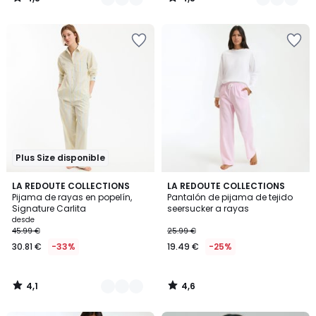
/
/
5
5
Plus Size disponible
4,1
4,6
3
LA REDOUTE COLLECTIONS
LA REDOUTE COLLECTIONS
/ 5
/ 5
Pijama de rayas en popelín,
Pantalón de pijama de tejido
Colores
Signature Carlita
seersucker a rayas
desde
45.99 €
25.99 €
30.81 €
-33%
19.49 €
-25%
4,1
4,6
/
/
5
5