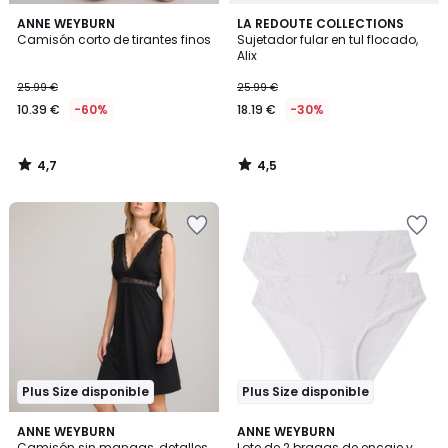
4,7
4,5
ANNE WEYBURN
LA REDOUTE COLLECTIONS
/ 5
/ 5
Camisón corto de tirantes finos
Sujetador fular en tul flocado,
Alix
25.99 €
25.99 €
10.39 €
-60%
18.19 €
-30%
4,7
4,5
/
/
5
5
Plus Size disponible
Plus Size disponible
4,1
4,6
2
ANNE WEYBURN
6
ANNE WEYBURN
/ 5
/ 5
Camisón sin mangas, detalles
Lote de 2 bragas de encaje y