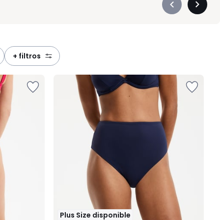
Précédent
Suivan
-
-
défiler
défiler
à
à
gauche
droite
+ filtros
Plus Size disponible