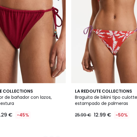
E COLLECTIONS
LA REDOUTE COLLECTIONS
ior de bañador con lazos,
Braguita de bikini tipo culott
textura
estampado de palmeras
.29 €
12.99 €
-45%
25.99 €
-50%