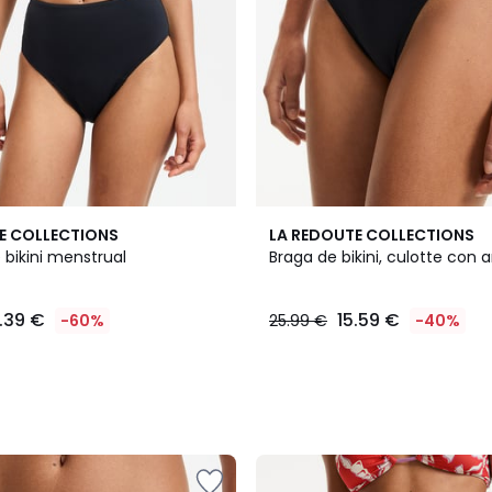
E COLLECTIONS
LA REDOUTE COLLECTIONS
 bikini menstrual
Braga de bikini, culotte con a
.39 €
15.59 €
-60%
25.99 €
-40%