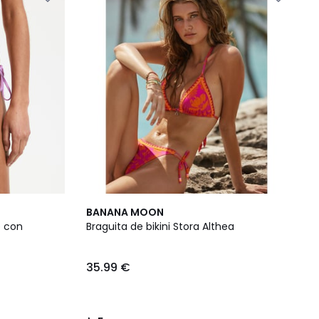
5
BANANA MOON
/
e con
Braguita de bikini Stora Althea
5
35.99 €