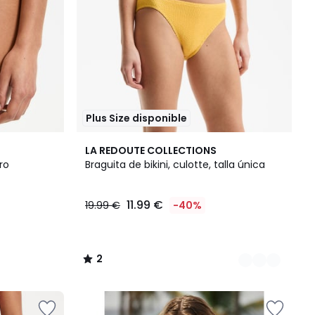
Plus Size disponible
3
2
LA REDOUTE COLLECTIONS
Colores
/
ro
Braguita de bikini, culotte, talla única
5
11.99 €
19.99 €
-40%
2
/
5