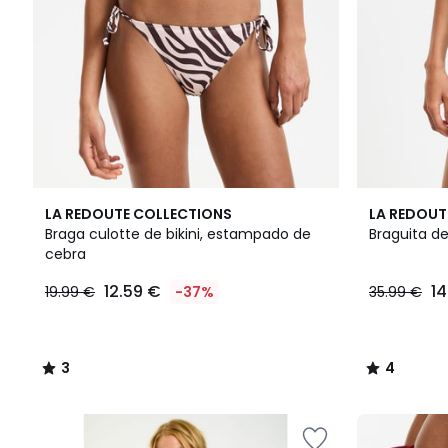
3
4
LA REDOUTE COLLECTIONS
LA REDOUT
/
/
Braga culotte de bikini, estampado de
Braguita de
5
5
cebra
12.59 €
14
19.99 €
-37%
35.99 €
3
4
/
/
5
5