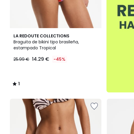
1
LA REDOUTE COLLECTIONS
/
Braguita de bikini tipo brasileña,
5
estampado Tropical
14.29 €
25.99 €
-45%
1
/
5