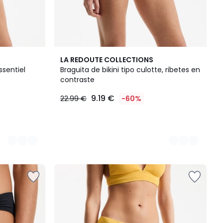
2
LA REDOUTE COLLECTIONS
Colores
ssentiel
Braguita de bikini tipo culotte, ribetes en
contraste
9.19 €
22.99 €
-60%