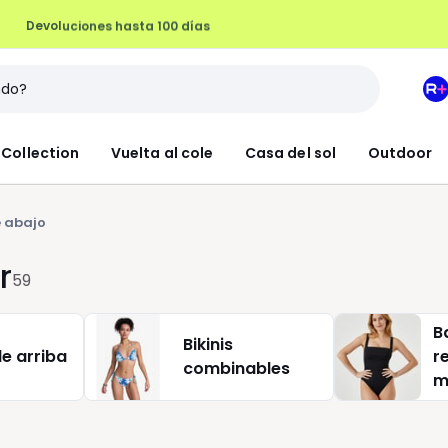
Devoluciones hasta 100 días
M
e
L
Collection
Vuelta al cole
Casa del sol
Outdoor
R
+
e abajo
r
59
B
Bikinis
e arriba
r
combinables
m