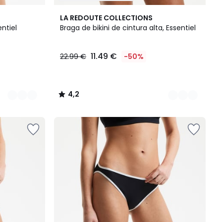
4
4,2
LA REDOUTE COLLECTIONS
Colores
/ 5
entiel
Braga de bikini de cintura alta, Essentiel
11.49 €
22.99 €
-50%
4,2
/
5