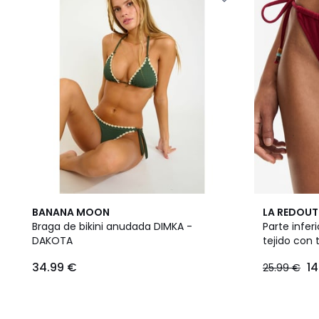
2
BANANA MOON
LA REDOUT
Colores
Braga de bikini anudada DIMKA -
Parte infer
DAKOTA
tejido con 
34.99 €
14
25.99 €