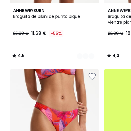
2
4,5
2
4,3
ANNE WEYBURN
ANNE WEY
Colores
/ 5
Colores
/ 5
Braguita de bikini de punto piqué
Braguita de
vientre pla
11.69
11.69 €
18
25.99 €
-55%
22.99 €
€
en
lugar
de
4,5
4,3
25.99
/
/
€
5
5
55%
.
descuento
aplicado.