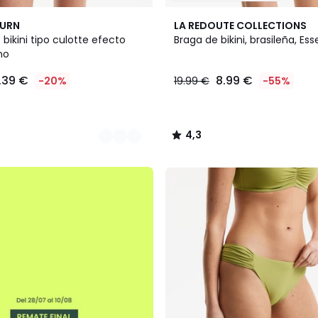
2
4,3
BURN
LA REDOUTE COLLECTIONS
Colores
/ 5
 bikini tipo culotte efecto
Braga de bikini, brasileña, Ess
no
.39 €
8.99 €
-20%
19.99 €
-55%
4,3
/
5