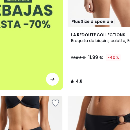
Plus Size disponible
3
4,8
LA REDOUTE COLLECTIONS
Colores
/ 5
Braguita de biquini, culotte, E
11.99 €
19.99 €
-40%
4,8
/
5