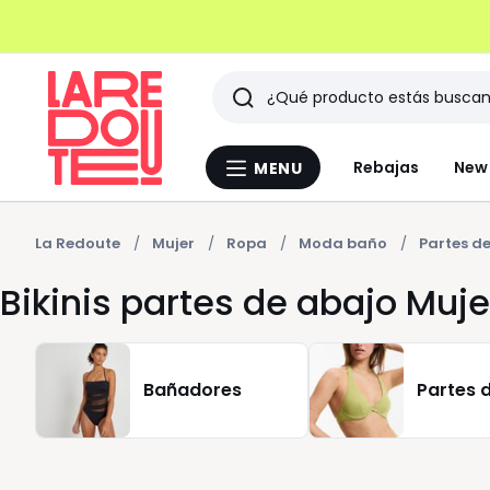
Buscar
Últimos
Rebajas
New 
MENU
Menu
artículos
La
Redoute
vistos
La Redoute
Mujer
Ropa
Moda baño
Partes d
Bikinis partes de abajo Muje
Bañadores
Partes d