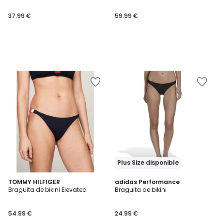
37.99 €
59.99 €
Plus Size disponible
4,7
TOMMY HILFIGER
adidas Performance
/ 5
Braguita de bikini Elevated
Braguita de bikini
54.99 €
24.99 €