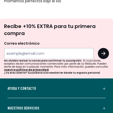
momentos perfectos bajo el sol.
No
Recibe +10% EXTRA para tu primera
te
compra
olvides
revisar
Correo electrónico
tu
OK
correo
para
No olvides revisar tu correo para confirmar tu suscripción.
Al suscribirte,
aceptas recibir comunicaciones comerciales por parte de La Redoute. Puedes
confirmar
darte de baja en cualquier momento. Para más información, puedes consultar
nuestra política de privacidad
.
tu
¿Ya eres cliente? Suscríbete a la newsletter desde tu espacio personal.
suscripción.
Al
AYUDA Y CONTACTO
suscribirte,
aceptas
recibir
NUESTROS SERVICIOS