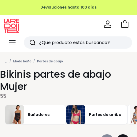
REMATE FINAL HASTA -70%
Ir
a
La
la
Redoute
Menu
Buscar
cesta
Últimos
...
artículos
Moda baño
Partes de abajo
Bikinis partes de abajo
vistos
Mujer
55
Bañadores
Partes de arriba