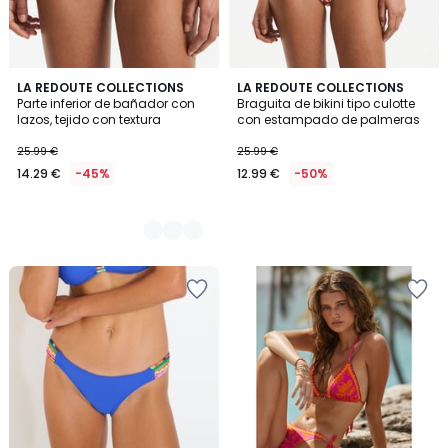
2
LA REDOUTE COLLECTIONS
LA REDOUTE COLLECTIONS
Parte inferior de bañador con
Braguita de bikini tipo culotte
Colores
lazos, tejido con textura
con estampado de palmeras
25.99 €
25.99 €
14.29 €
-45%
12.99 €
-50%