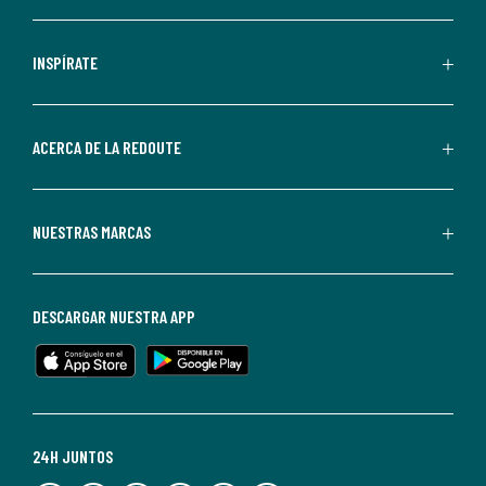
comunicaciones
comerciales
personalizadas
INSPÍRATE
por
parte
de
ACERCA DE LA REDOUTE
La
Redoute.
Puedes
NUESTRAS MARCAS
darte
de
baja
DESCARGAR NUESTRA APP
en
cualquier
momento.
Para
más
24H JUNTOS
información,