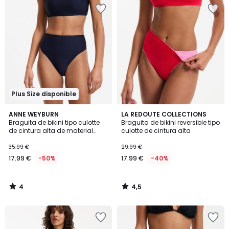
Plus Size disponible
4
4,5
ANNE WEYBURN
LA REDOUTE COLLECTIONS
/
/ 5
Braguita de bikini tipo culotte
Braguita de bikini reversible tipo
5
de cintura alta de material
culotte de cintura alta
texturizado
35.99 €
29.99 €
17.99 €
-50%
17.99 €
-40%
4
4,5
/
/
5
5