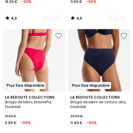
18.39 €
-20%
11.69 €
-55%
en
lugar
de
4,3
4,5
22.99
/
/
5
5
€
20%
descuento
aplicado.
Plus Size disponible
Plus Size disponible
4,3
4,2
2
LA REDOUTE COLLECTIONS
4
LA REDOUTE COLLECTIONS
/ 5
/ 5
Braga de bikini, brasileña,
Braga de bikini de cintura alta,
Colores
Colores
Essentiel
Essentiel
19.99 €
22.99 €
8.99 €
-55%
11.49 €
-50%