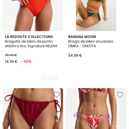
2
LA REDOUTE COLLECTIONS
BANANA MOON
Braguita de bikini de punto
Braga de bikini anudada
Colores
elástico liso, Signature HELENA
DIMKA - DAKOTA
25.99 €
34.99 €
14.29 €
-45%