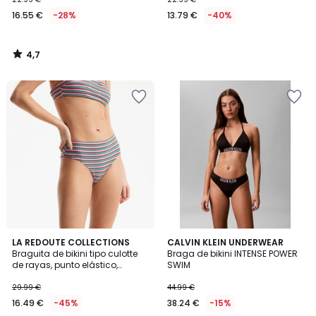
16.55 €
-28%
13.79 €
-40%
4,7
/
5
LA REDOUTE COLLECTIONS
CALVIN KLEIN UNDERWEAR
Braguita de bikini tipo culotte
Braga de bikini INTENSE POWER
de rayas, punto elástico,
SWIM
Signature HELENA
29.99 €
44.99 €
16.49 €
-45%
38.24 €
-15%