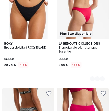
Plus Size disponible
ROXY
2
LA REDOUTE COLLECTIONS
Braga de bikini ROXY ISLAND
Braguita de bikini, tanga,
Colores
Essentiel
34.99 €
19.99 €
29.74 €
-15%
8.99 €
-55%