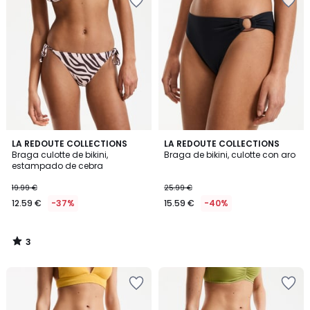
3
LA REDOUTE COLLECTIONS
LA REDOUTE COLLECTIONS
/
Braga culotte de bikini,
Braga de bikini, culotte con aro
5
estampado de cebra
19.99 €
25.99 €
12.59 €
-37%
15.59 €
-40%
3
/
5