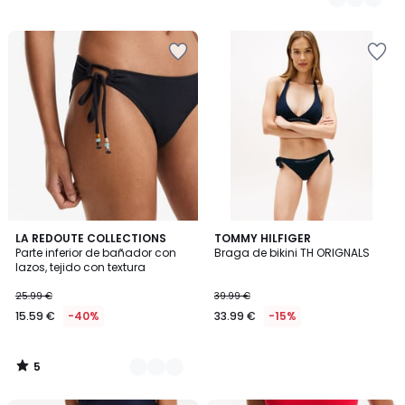
5
2
LA REDOUTE COLLECTIONS
TOMMY HILFIGER
/
Parte inferior de bañador con
Braga de bikini TH ORIGNALS
Colores
5
lazos, tejido con textura
25.99 €
39.99 €
15.59 €
-40%
33.99 €
-15%
5
/
5