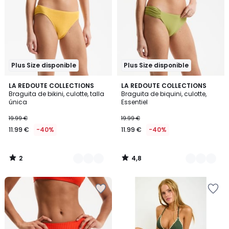
Plus Size disponible
Plus Size disponible
2
4,8
3
LA REDOUTE COLLECTIONS
3
LA REDOUTE COLLECTIONS
/
/ 5
Braguita de bikini, culotte, talla
Braguita de biquini, culotte,
Colores
Colores
5
única
Essentiel
19.99 €
19.99 €
11.99 €
-40%
11.99 €
-40%
2
4,8
/
/
5
5