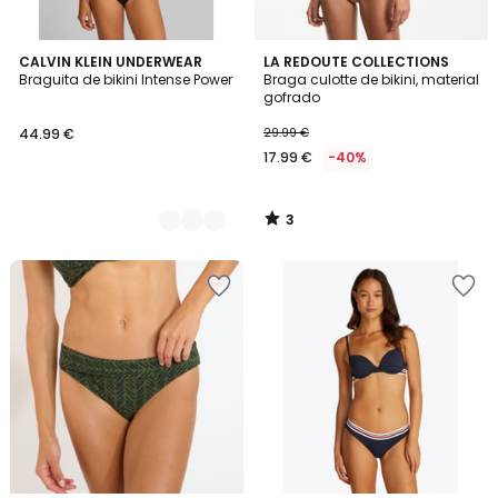
3
2
CALVIN KLEIN UNDERWEAR
LA REDOUTE COLLECTIONS
/
Braguita de bikini Intense Power
Braga culotte de bikini, material
Colores
5
gofrado
44.99 €
29.99 €
17.99 €
-40%
3
/
5