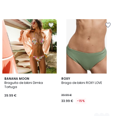
BANANA MOON
2
ROXY
Braguita de bikini Dimka
Braga de bikini ROXY LOVE
Colores
Tortuga
39.99 €
39.99 €
33.99 €
-15%