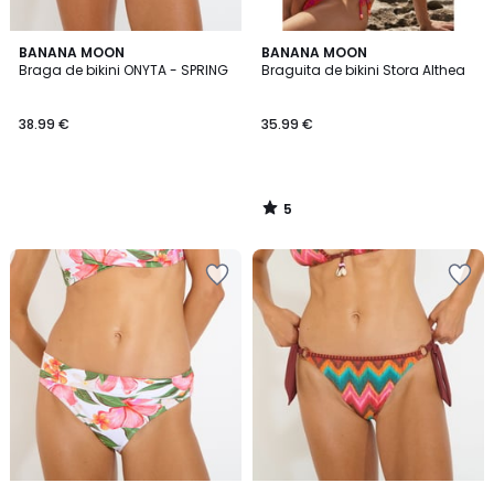
5
BANANA MOON
BANANA MOON
/
Braga de bikini ONYTA - SPRING
Braguita de bikini Stora Althea
5
38.99 €
35.99 €
5
/
5