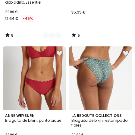
5
5
dobladillo, Essentiel
22.99 €
35.99 €
12.64 €
-45%
5
5
/
/
5
5
4,7
ANNE WEYBURN
LA REDOUTE COLLECTIONS
/ 5
Braguita de bikini, punto piqué
Braguita de bikini, estampado
flores
22.99 €
22.99 €