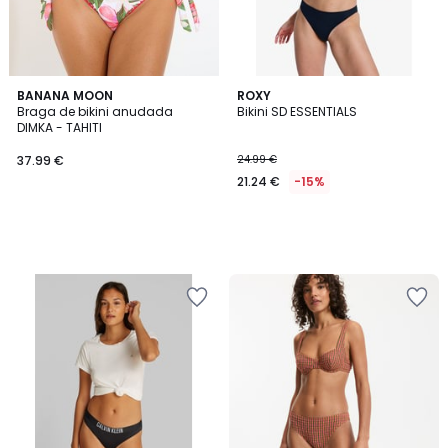
BANANA MOON
ROXY
Braga de bikini anudada
Bikini SD ESSENTIALS
DIMKA - TAHITI
37.99 €
24.99 €
21.24 €
-15%