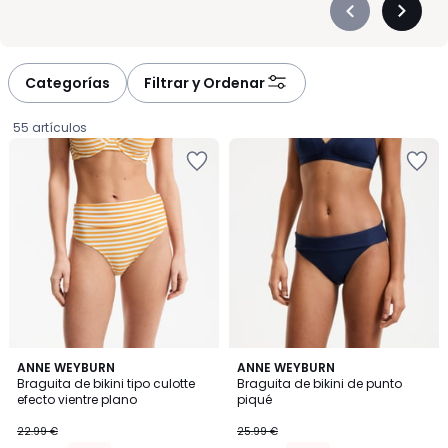
Précédent
Suivan
-
-
défiler
défiler
à
à
Categorías
Filtrar y Ordenar
gauche
droite
55 artículos
4,3
4,5
2
ANNE WEYBURN
2
ANNE WEYBURN
/ 5
/ 5
Braguita de bikini tipo culotte
Braguita de bikini de punto
Colores
Colores
efecto vientre plano
piqué
18.39
22.99 €
25.99 €
€