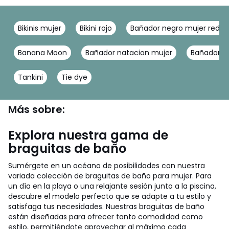
Bikinis mujer
Bikini rojo
Bañador negro mujer reduc
Banana Moon
Bañador natacion mujer
Bañador n
Tankini
Tie dye
Más sobre:
Explora nuestra gama de
braguitas de baño
Sumérgete en un océano de posibilidades con nuestra
variada colección de braguitas de baño para mujer. Para
un día en la playa o una relajante sesión junto a la piscina,
descubre el modelo perfecto que se adapte a tu estilo y
satisfaga tus necesidades. Nuestras braguitas de baño
están diseñadas para ofrecer tanto comodidad como
estilo, permitiéndote aprovechar al máximo cada