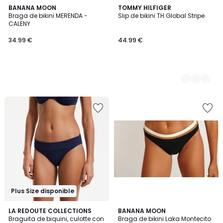
BANANA MOON
2
TOMMY HILFIGER
Braga de bikini MERENDA -
Slip de bikini TH Global Stripe
Colores
CALENY
34.99 €
44.99 €
Plus Size disponible
5
5
2
LA REDOUTE COLLECTIONS
BANANA MOON
/
/
Braguita de biquini, culotte con
Braga de bikini Laka Montecito
Colores