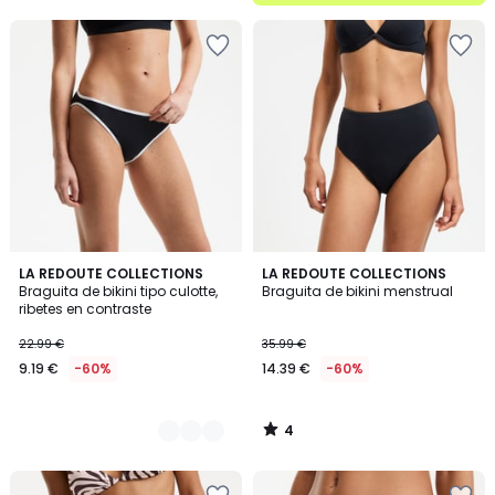
5
4
2
LA REDOUTE COLLECTIONS
LA REDOUTE COLLECTIONS
/
Braguita de bikini tipo culotte,
Braguita de bikini menstrual
Colores
5
ribetes en contraste
22.99 €
35.99 €
9.19 €
-60%
14.39 €
-60%
4
/
5