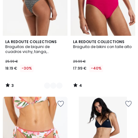
3
4
2
LA REDOUTE COLLECTIONS
LA REDOUTE COLLECTIONS
/
/
Braguitas de biquini de
Braguita de bikini con talle alto
Colores
5
5
cuadros vichy, tanga,
Signature JOHANE
25.99 €
29.99 €
18.19 €
-30%
17.99 €
-40%
3
4
/
/
5
5