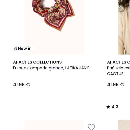
New in
2
4,3
APACHES COLLECTIONS
APACHES 
Colores
/ 5
Fular estampado grande, LATIKA JANIE
Pañuelo es
CACTUS
41.99 €
41.99 €
4,3
/
5