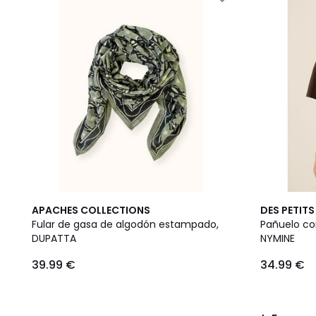
5
APACHES COLLECTIONS
DES PETIT
/
Fular de gasa de algodón estampado,
Pañuelo c
5
DUPATTA
NYMINE
39.99 €
34.99 €