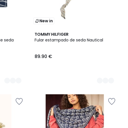
New in
2
TOMMY HILFIGER
Colores
de seda
Fular estampado de seda Nautical
89.90 €