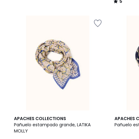
5
/
5
2
APACHES COLLECTIONS
APACHES 
Colores
Pañuelo estampado grande, LATIKA
Pañuelo es
MOLLY