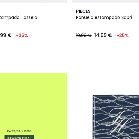
2
PIECES
Colores
stampado Tasselo
Pañuelo estampado Sabri
.99 €
14.99 €
-25%
19.99 €
-25%