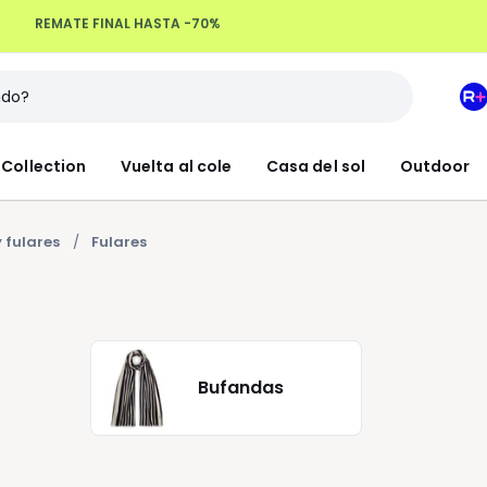
Devoluciones hasta 100 días
M
e
L
Collection
Vuelta al cole
Casa del sol
Outdoor
R
+
 fulares
Fulares
Bufandas