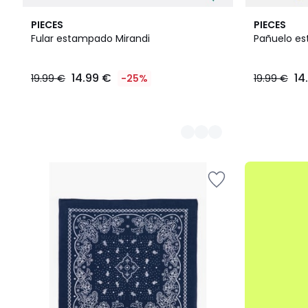
2
PIECES
PIECES
Colores
Fular estampado Mirandi
Pañuelo e
14.99
14.99 €
14
19.99 €
-25%
19.99 €
€
en
lugar
de
19.99
€
25%
.
descuento
aplicado.