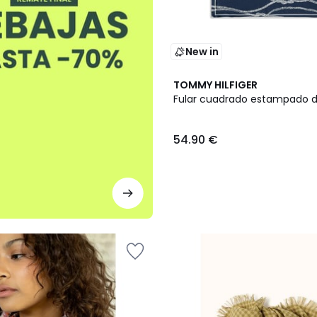
New in
2
TOMMY HILFIGER
Colores
Fular cuadrado estampado 
54.90 €