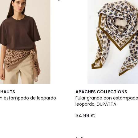
2
3
S HAUTS
APACHES COLLECTIONS
Colores
/
on estampado de leopardo
Fular grande con estampado
5
leopardo, DUPATTA
34.99 €