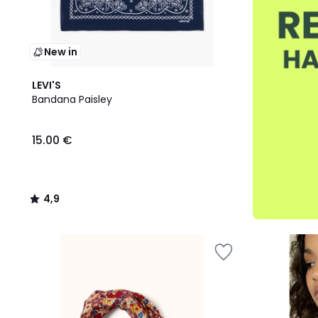
New in
4,9
LEVI'S
/ 5
Bandana Paisley
15.00 €
4,9
/
5