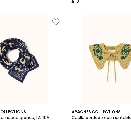
3
/
5
COLLECTIONS
APACHES COLLECTIONS
tampado grande, LATIKA
Cuello bordado desmontable