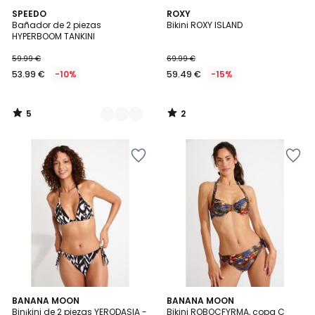
5
2
2
SPEEDO
ROXY
/
/
Bañador de 2 piezas
Bikini ROXY ISLAND
Colores
5
5
HYPERBOOM TANKINI
59.99 €
69.99 €
53.99 €
-10%
59.49 €
-15%
5
2
/
/
5
5
BANANA MOON
BANANA MOON
Bin¡kini de 2 piezas YERODASIA -
Bikini ROBOCFYRMA, copa C