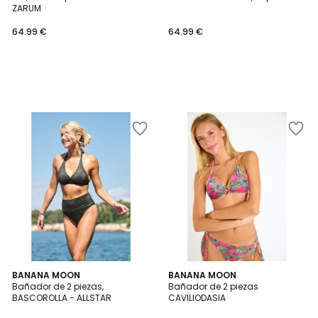
ZARUM
64.99 €
64.99 €
2
BANANA MOON
BANANA MOON
Bañador de 2 piezas,
Bañador de 2 piezas
Colores
BASCOROLLA - ALLSTAR
CAVILIODASIA