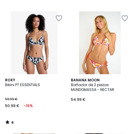
4
ROXY
BANANA MOON
/
Bikini PT ESSENTIALS
Bañador de 2 piezas
5
MUNDOMASSA - NECTAR
59.99 €
54.99 €
50.99 €
-15%
4
/
5