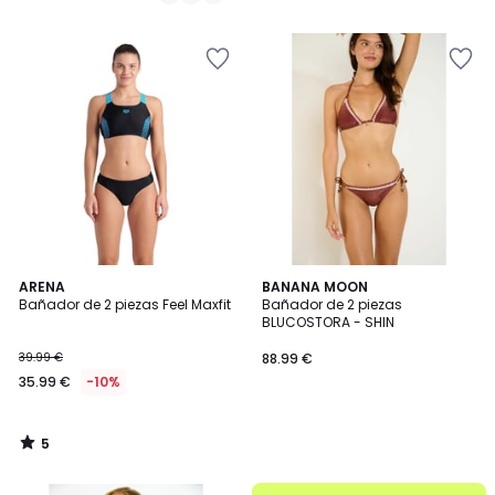
59.99
€
15%
descuento
aplicado.
5
ARENA
BANANA MOON
/
Bañador de 2 piezas Feel Maxfit
Bañador de 2 piezas
5
BLUCOSTORA - SHIN
39.99 €
88.99 €
35.99 €
-10%
5
/
5
.