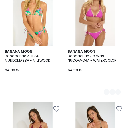
BANANA MOON
3
BANANA MOON
Bañador de 2 PIEZAS
Bañador de 2 piezas
Colores
MUNDOMASSA - MILLWOOD
NUCOAVORA - WATERCOLOR
54.99 €
64.99 €