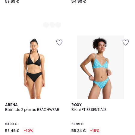
58.99 €
54.99 €
ARENA
ROXY
Bikini de 2 piezas BEACHWEAR
Bikini PT ESSENTIALS
64.99 €
64.99 €
58.49 €
-10%
55.24 €
-15%