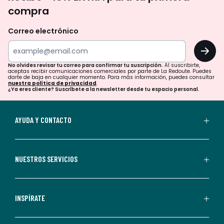
te
compra
olvides
revisar
Correo electrónico
tu
OK
correo
para
No olvides revisar tu correo para confirmar tu suscripción.
Al suscribirte,
aceptas recibir comunicaciones comerciales por parte de La Redoute. Puedes
confirmar
darte de baja en cualquier momento. Para más información, puedes consultar
nuestra política de privacidad
.
tu
¿Ya eres cliente? Suscríbete a la newsletter desde tu espacio personal.
suscripción.
Al
AYUDA Y CONTACTO
suscribirte,
aceptas
recibir
NUESTROS SERVICIOS
comunicaciones
comerciales
personalizadas
INSPÍRATE
por
parte