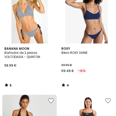
5
4
BANANA MOON
ROXY
/
/
Bañador de 2 piezas
Bikini ROXY SHINE
5
5
VOLTODASIA - QUINTON
58.99 €
69.99 €
59.49 €
-15%
5
4
/
/
5
5