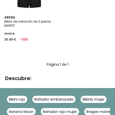
ARENA
Bikini de natación de 2 piezas
MAXFIT
39.99 €
35.99 €
-10%
Página 1 de 1
Descubre:
Bikini rojo
Bañador embarazada
Bikinis mujer
Banana Moon
Bañador rojo mujer
Bragas materni