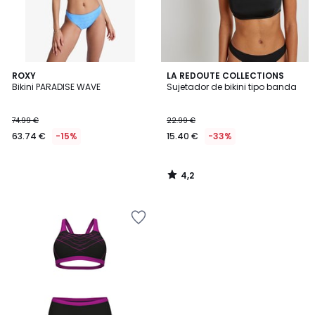
4,2
ROXY
LA REDOUTE COLLECTIONS
/ 5
Bikini PARADISE WAVE
Sujetador de bikini tipo banda
74.99 €
22.99 €
63.74 €
-15%
15.40 €
-33%
4,2
/
5