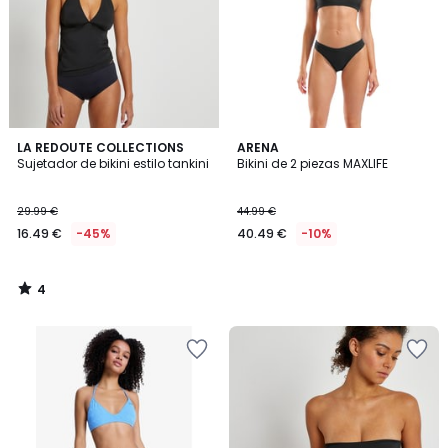
4
LA REDOUTE COLLECTIONS
ARENA
/
Sujetador de bikini estilo tankini
Bikini de 2 piezas MAXLIFE
5
29.99 €
44.99 €
16.49 €
-45%
40.49 €
-10%
4
/
5