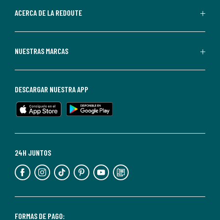
de
ACERCA DE LA REDOUTE
La
Redoute.
Puedes
NUESTRAS MARCAS
darte
de
baja
DESCARGAR NUESTRA APP
en
cualquier
momento.
Para
más
24H JUNTOS
información,
puedes
consultar
nuestra
<2>política
FORMAS DE PAGO: