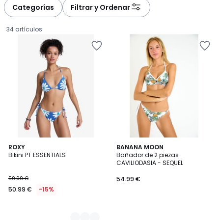
à
à
Categorías
Filtrar y Ordenar
gauche
droite
34 artículos
2
ROXY
BANANA MOON
Bikini PT ESSENTIALS
Bañador de 2 piezas
Colores
CAVILIODASIA - SEQUEL
50.99
59.99 €
54.99 €
€
50.99 €
-15%
en
lugar
de