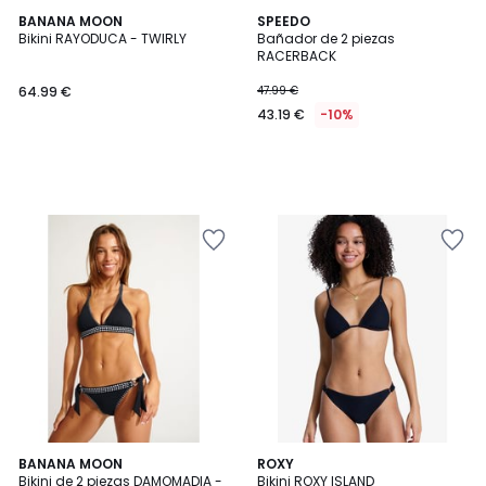
BANANA MOON
SPEEDO
Bikini RAYODUCA - TWIRLY
Bañador de 2 piezas
RACERBACK
64.99 €
47.99 €
43.19 €
-10%
2
BANANA MOON
ROXY
/
Bikini de 2 piezas DAMOMADIA -
Bikini ROXY ISLAND