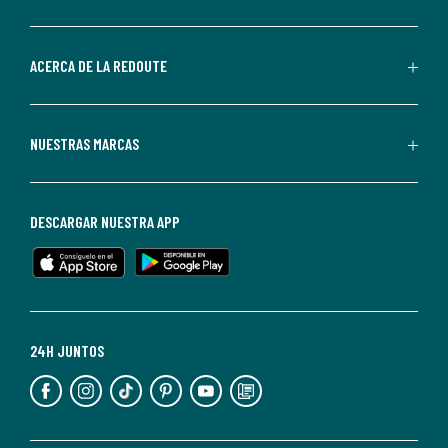
por
parte
de
ACERCA DE LA REDOUTE
La
Redoute.
Puedes
NUESTRAS MARCAS
darte
de
baja
DESCARGAR NUESTRA APP
en
cualquier
momento.
Para
más
24H JUNTOS
información,
puedes
consultar