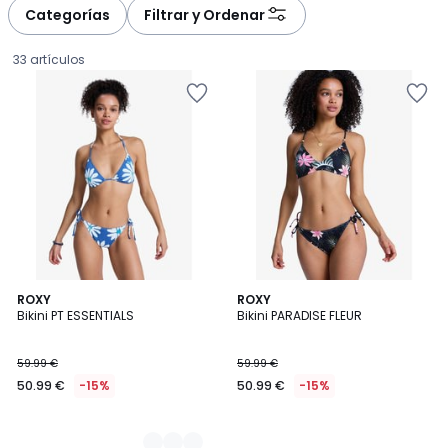
à
à
Categorías
Filtrar y Ordenar
gauche
droite
33 artículos
2
ROXY
ROXY
Bikini PT ESSENTIALS
Bikini PARADISE FLEUR
Colores
50.99
59.99 €
59.99 €
€
50.99 €
-15%
50.99 €
-15%
en
lugar
de