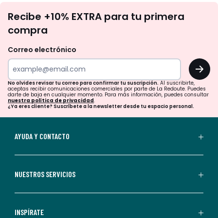
No
Recibe +10% EXTRA para tu primera
te
compra
olvides
revisar
Correo electrónico
tu
OK
correo
para
No olvides revisar tu correo para confirmar tu suscripción.
Al suscribirte,
aceptas recibir comunicaciones comerciales por parte de La Redoute. Puedes
confirmar
darte de baja en cualquier momento. Para más información, puedes consultar
nuestra política de privacidad
.
tu
¿Ya eres cliente? Suscríbete a la newsletter desde tu espacio personal.
suscripción.
Al
AYUDA Y CONTACTO
suscribirte,
aceptas
recibir
NUESTROS SERVICIOS
comunicaciones
comerciales
personalizadas
INSPÍRATE