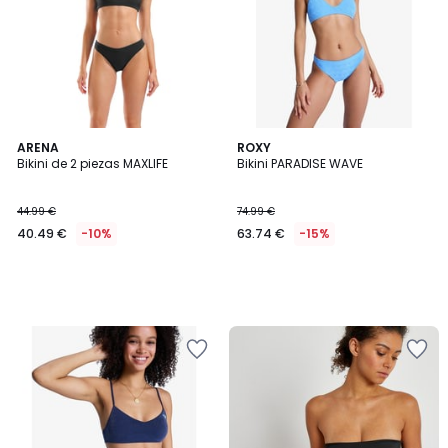
ARENA
ROXY
Bikini de 2 piezas MAXLIFE
Bikini PARADISE WAVE
44.99 €
74.99 €
40.49 €
-10%
63.74 €
-15%