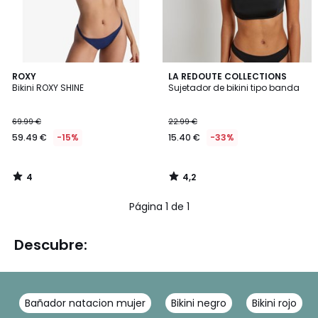
4
4,2
ROXY
LA REDOUTE COLLECTIONS
/
/ 5
Bikini ROXY SHINE
Sujetador de bikini tipo banda
5
69.99 €
22.99 €
59.49 €
-15%
15.40 €
-33%
4
4,2
/
/
5
5
Página 1 de 1
Descubre:
Bañador natacion mujer
Bikini negro
Bikini rojo