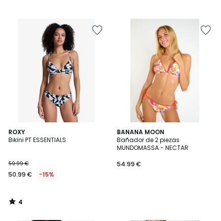
4
ROXY
BANANA MOON
/
Bikini PT ESSENTIALS
Bañador de 2 piezas
5
MUNDOMASSA - NECTAR
59.99 €
54.99 €
50.99 €
-15%
4
/
5