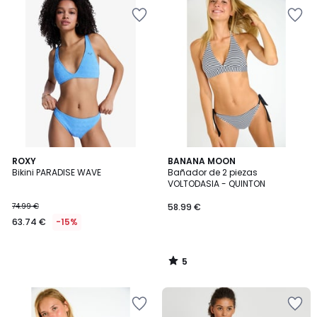
5
ROXY
BANANA MOON
/
Bikini PARADISE WAVE
Bañador de 2 piezas
5
VOLTODASIA - QUINTON
74.99 €
58.99 €
63.74 €
-15%
5
/
5