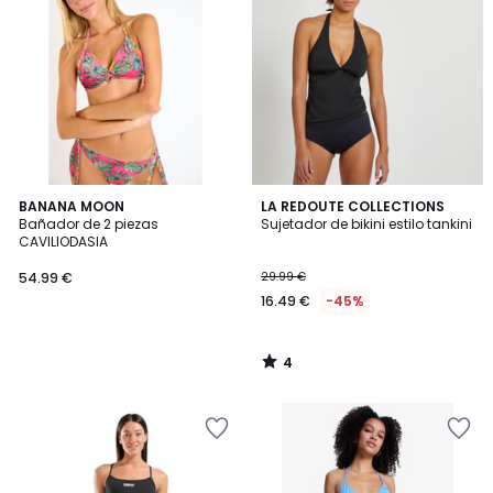
4
BANANA MOON
LA REDOUTE COLLECTIONS
/
Bañador de 2 piezas
Sujetador de bikini estilo tankini
5
CAVILIODASIA
54.99 €
29.99 €
16.49 €
-45%
4
/
5