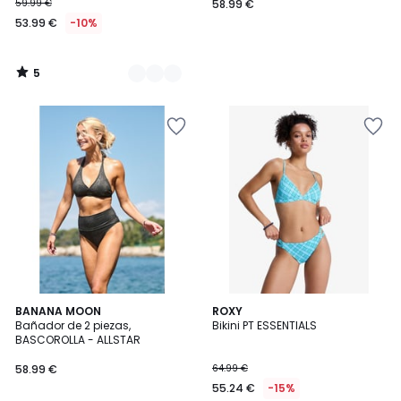
59.99 €
58.99 €
53.99 €
-10%
5
/
5
2
BANANA MOON
ROXY
Bañador de 2 piezas,
Bikini PT ESSENTIALS
Colores
BASCOROLLA - ALLSTAR
58.99 €
64.99 €
55.24 €
-15%