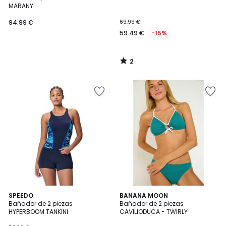
5
MARANY
94.99 €
69.99 €
59.49 €
-15%
2
/
5
5
2
SPEEDO
BANANA MOON
/
Bañador de 2 piezas
Bañador de 2 piezas
Colores
5
HYPERBOOM TANKINI
CAVILIODUCA - TWIRLY