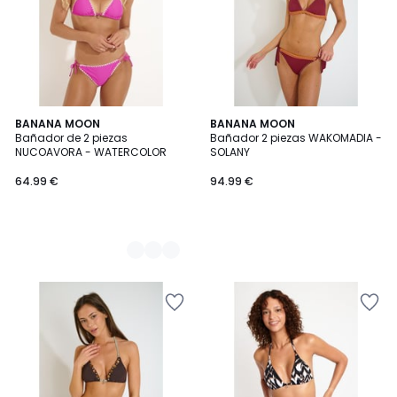
3
BANANA MOON
BANANA MOON
Bañador de 2 piezas
Bañador 2 piezas WAKOMADIA -
Colores
NUCOAVORA - WATERCOLOR
SOLANY
64.99 €
94.99 €