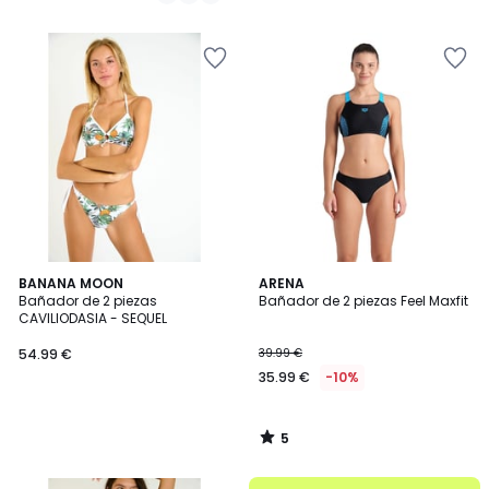
59.99
€
15%
descuento
aplicado.
5
BANANA MOON
ARENA
/
Bañador de 2 piezas
Bañador de 2 piezas Feel Maxfit
5
CAVILIODASIA - SEQUEL
54.99 €
39.99 €
35.99 €
-10%
5
/
5
.