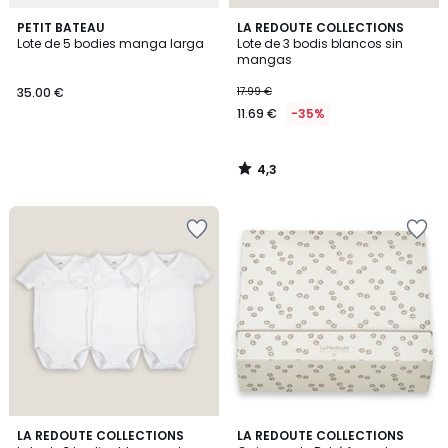
4,3
PETIT BATEAU
LA REDOUTE COLLECTIONS
/ 5
Lote de 5 bodies manga larga
Lote de 3 bodis blancos sin
mangas
35.00 €
17.99 €
11.69 €
-35%
4,3
/
5
4,7
4,8
LA REDOUTE COLLECTIONS
LA REDOUTE COLLECTIONS