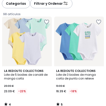
à
à
Categorías
Filtrar y Ordenar
gauche
droite
98 artículos
4
5
LA REDOUTE COLLECTIONS
LA REDOUTE COLLECTIONS
/
/
Lote de 5 bodies de canalé de
Lote de 3 bodies de manga
5
5
manga corta
corta de punto con relieve
23.09
29.99 €
19.99 €
€
23.09 €
-23%
16.39 €
-18%
en
lugar
de
4
5