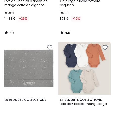
/ 5
/ 5
Lote de 3 bodies blancos de
Caja regalo Bebé formato
manga corta de algodón
pequeño
orgánico
19.99 €
1.99 €
14.99 €
-25%
1.79 €
-10%
4,7
4,8
/
/
5
5
4,4
4,6
LA REDOUTE COLLECTIONS
LA REDOUTE COLLECTIONS
/ 5
/ 5
.
Lote de 5 bodies manga larga