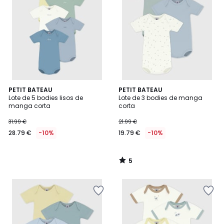
5
PETIT BATEAU
PETIT BATEAU
/
Lote de 5 bodies lisos de
Lote de 3 bodies de manga
5
manga corta
corta
31.99 €
21.99 €
28.79 €
-10%
19.79 €
-10%
5
/
5