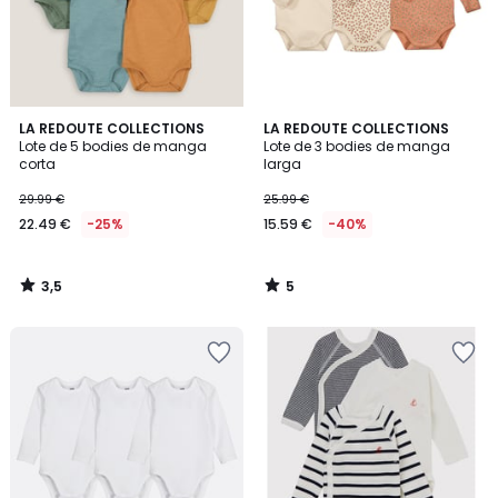
3,5
5
LA REDOUTE COLLECTIONS
LA REDOUTE COLLECTIONS
/ 5
/
Lote de 5 bodies de manga
Lote de 3 bodies de manga
5
corta
larga
29.99 €
25.99 €
22.49 €
-25%
15.59 €
-40%
3,5
5
/
/
5
5