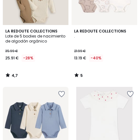
4,7
5
LA REDOUTE COLLECTIONS
LA REDOUTE COLLECTIONS
/ 5
/
Lote de 5 bodies de nacimiento
.
5
de algodón orgánico
35.99 €
21.99 €
25.91 €
-28%
13.19 €
-40%
4,7
5
/
/
5
5