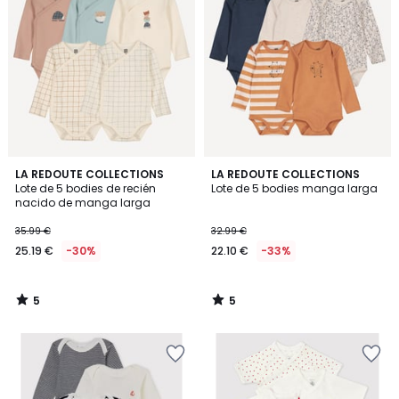
5
5
LA REDOUTE COLLECTIONS
LA REDOUTE COLLECTIONS
/
/
Lote de 5 bodies de recién
Lote de 5 bodies manga larga
5
5
nacido de manga larga
35.99 €
32.99 €
25.19 €
-30%
22.10 €
-33%
5
5
/
/
5
5