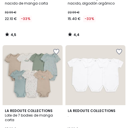
nacido de manga corta
nacido, algodón orgánico
32.99 €
22.99 €
22.10 €
-33%
15.40 €
-33%
4,5
4,4
/
/
5
5
4,8
4,8
LA REDOUTE COLLECTIONS
LA REDOUTE COLLECTIONS
/ 5
/ 5
Lote de 7 bodies de manga
.
corta