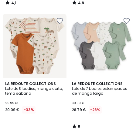
4,1
4,8
/
/
5
5
5
LA REDOUTE COLLECTIONS
LA REDOUTE COLLECTIONS
/
Lote de 5 bodies, manga corta,
Lote de 7 bodies estampados
5
tema sabana
de manga larga
29.99 €
39.99 €
20.09 €
-33%
28.79 €
-28%
5
/
5