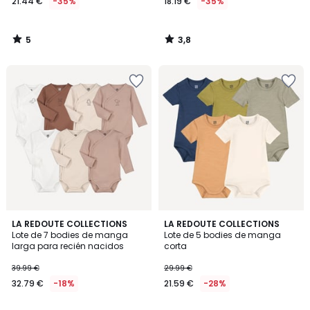
21.44 €
-35%
18.19 €
-35%
5
3,8
/
/
5
5
4,5
3,3
LA REDOUTE COLLECTIONS
LA REDOUTE COLLECTIONS
/ 5
/ 5
Lote de 7 bodies de manga
Lote de 5 bodies de manga
larga para recién nacidos
corta
39.99 €
29.99 €
32.79 €
-18%
21.59 €
-28%