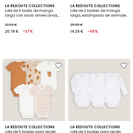
LA REDOUTE COLLECTIONS
LA REDOUTE COLLECTIONS
Lote de 5 bodis de manga
Lote de 3 bodies de manga
larga con sisas americanas,
larga, estampado de animales
temática marina
y rayas
32.99 €
25.99 €
20.78 €
-37%
14.29 €
-45%
4,5
4,4
LA REDOUTE COLLECTIONS
LA REDOUTE COLLECTIONS
/ 5
/ 5
Lote de 5 bodies para recién
Lote de 3 bodies para recién