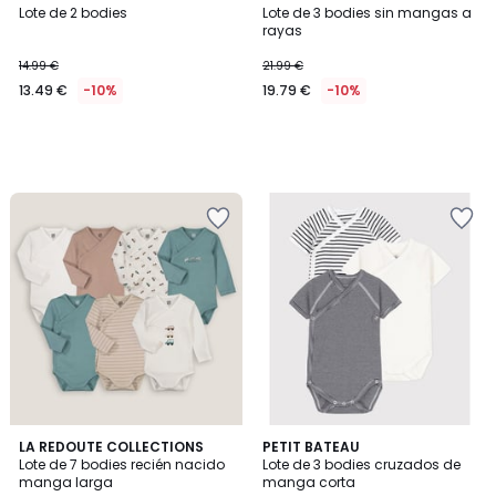
Lote de 2 bodies
Lote de 3 bodies sin mangas a
rayas
14.99 €
21.99 €
13.49 €
-10%
19.79 €
-10%
4,3
5
LA REDOUTE COLLECTIONS
PETIT BATEAU
/ 5
/
Lote de 7 bodies recién nacido
Lote de 3 bodies cruzados de
5
manga larga
manga corta