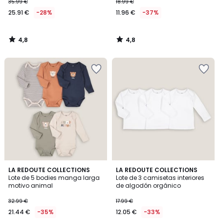
35.99 €
18.99 €
25.91 €
-28%
11.96 €
-37%
4,8
4,8
/
/
5
5
4,4
4,8
LA REDOUTE COLLECTIONS
LA REDOUTE COLLECTIONS
/ 5
/ 5
Lote de 5 bodies manga larga
Lote de 3 camisetas interiores
motivo animal
de algodón orgánico
32.99 €
17.99 €
21.44 €
-35%
12.05 €
-33%