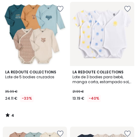
4
LA REDOUTE COLLECTIONS
LA REDOUTE COLLECTIONS
/
Lote de 5 bodies cruzados
Lote de 3 bodies para bebé,
5
manga corta, estampado sol,
algodón
35.99 €
21.99 €
24.11 €
-33%
13.19 €
-40%
4
/
5