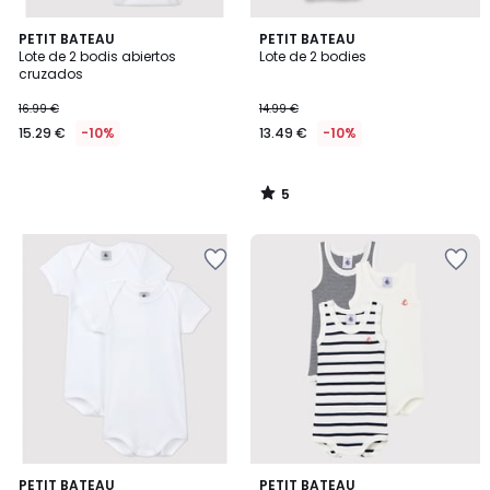
5
PETIT BATEAU
PETIT BATEAU
/
Lote de 2 bodis abiertos
Lote de 2 bodies
5
cruzados
16.99 €
14.99 €
15.29 €
-10%
13.49 €
-10%
5
/
5
PETIT BATEAU
PETIT BATEAU