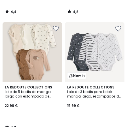
4,4
4,8
/
/
5
5
New in
4,7
LA REDOUTE COLLECTIONS
LA REDOUTE COLLECTIONS
/ 5
Lote de 5 bodis de manga
Lote de 3 bodis para bebé,
larga con estampado de
manga larga, estampados de
erizos
nubes, rayas y lunares
22.99 €
15.99 €