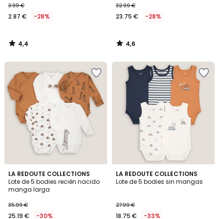
3.99 €
32.99 €
2.87 €
-28%
23.75 €
-28%
4,4
4,6
/
/
5
5
4,7
4,4
LA REDOUTE COLLECTIONS
LA REDOUTE COLLECTIONS
/ 5
/ 5
Lote de 5 bodies recién nacido
Lote de 5 bodies sin mangas
manga larga
35.99 €
27.99 €
25.19 €
-30%
18.75 €
-33%