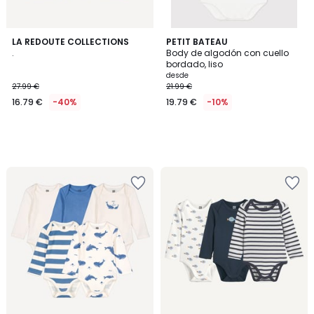
LA REDOUTE COLLECTIONS
PETIT BATEAU
.
Body de algodón con cuello
bordado, liso
desde
27.99 €
21.99 €
16.79 €
-40%
19.79 €
-10%