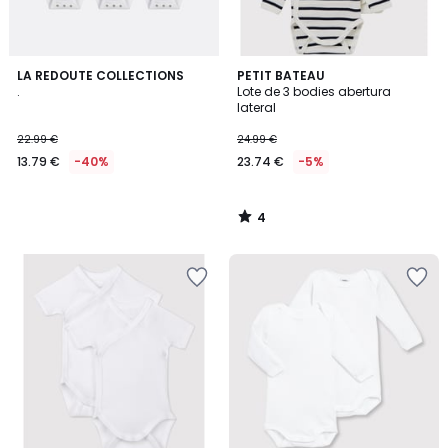
4
LA REDOUTE COLLECTIONS
PETIT BATEAU
/
.
Lote de 3 bodies abertura
5
lateral
22.99 €
24.99 €
13.79 €
-40%
23.74 €
-5%
4
/
5