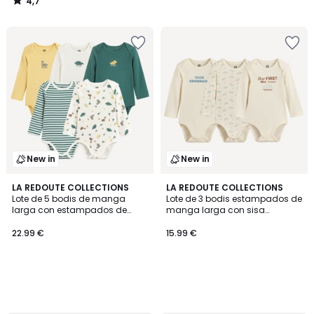
4,7
/
5
New in
New in
LA REDOUTE COLLECTIONS
LA REDOUTE COLLECTIONS
Lote de 5 bodis de manga
Lote de 3 bodis estampados de
larga con estampados de
manga larga con sisa
dinosaurios y mangas
americana
americanas
22.99 €
15.99 €