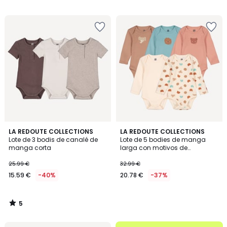
29.99
/
/
5
5
€
23%
descuento
aplicado.
5
LA REDOUTE COLLECTIONS
LA REDOUTE COLLECTIONS
/
Lote de 3 bodis de canalé de
Lote de 5 bodies de manga
5
manga corta
larga con motivos de
animales y sisas estilo
americano
25.99 €
32.99 €
15.59 €
-40%
20.78 €
-37%
5
/
5
.