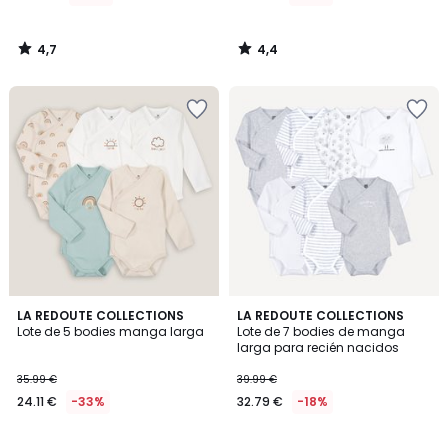
4,7
4,4
/
/
5
5
4,1
4,8
LA REDOUTE COLLECTIONS
LA REDOUTE COLLECTIONS
/ 5
/ 5
Lote de 5 bodies manga larga
Lote de 7 bodies de manga
larga para recién nacidos
35.99 €
39.99 €
24.11 €
-33%
32.79 €
-18%