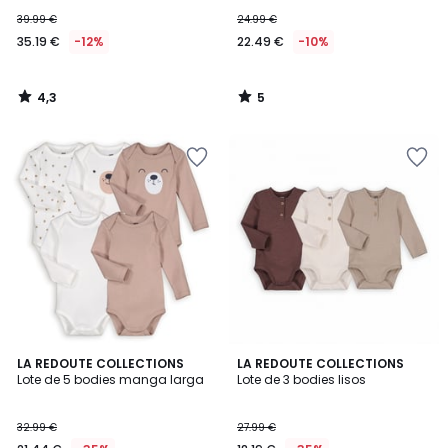
39.99 €
24.99 €
35.19 €
-12%
22.49 €
-10%
4,3
5
/
/
5
5
5
3,8
LA REDOUTE COLLECTIONS
LA REDOUTE COLLECTIONS
/
/ 5
Lote de 5 bodies manga larga
Lote de 3 bodies lisos
5
32.99 €
27.99 €