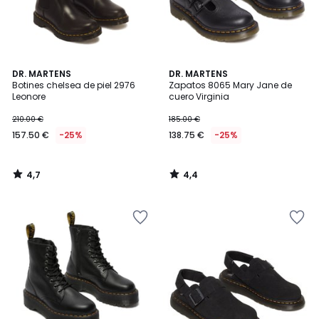
4,7
4,4
DR. MARTENS
DR. MARTENS
/ 5
/ 5
Botines chelsea de piel 2976
Zapatos 8065 Mary Jane de
Leonore
cuero Virginia
210.00 €
185.00 €
157.50 €
-25%
138.75 €
-25%
4,7
4,4
/
/
5
5