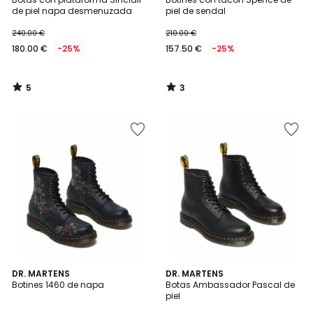
5
5
de piel napa desmenuzada
piel de sendal
240.00 €
210.00 €
180.00 €
-25%
157.50 €
-25%
5
3
/
/
5
5
4,3
4,6
DR. MARTENS
DR. MARTENS
/ 5
/ 5
Botines 1460 de napa
Botas Ambassador Pascal de
piel