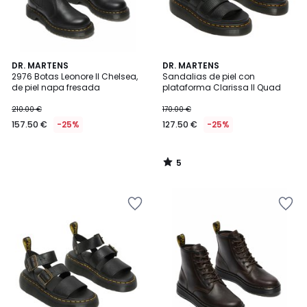
5
DR. MARTENS
DR. MARTENS
/
2976 Botas Leonore II Chelsea,
Sandalias de piel con
5
de piel napa fresada
plataforma Clarissa II Quad
210.00 €
170.00 €
157.50 €
-25%
127.50 €
-25%
5
/
5