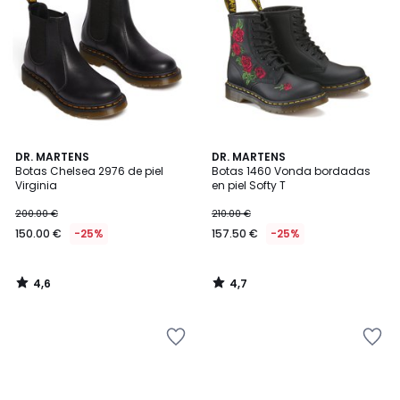
4,6
4,7
DR. MARTENS
DR. MARTENS
/ 5
/ 5
Botas Chelsea 2976 de piel
Botas 1460 Vonda bordadas
Virginia
en piel Softy T
200.00 €
210.00 €
150.00 €
-25%
157.50 €
-25%
4,6
4,7
/
/
5
5