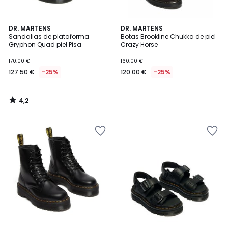
4,2
DR. MARTENS
DR. MARTENS
/ 5
Sandalias de plataforma
Botas Brookline Chukka de piel
Gryphon Quad piel Pisa
Crazy Horse
170.00 €
160.00 €
127.50 €
-25%
120.00 €
-25%
4,2
/
5