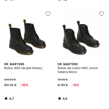
/
/
5
5
4,7
4,5
DR. MARTENS
DR. MARTENS
/ 5
/ 5
Botas 1460 de piel Greasy
Botas de cuero 1460 Junior
Serena Mono
200.00 €
99.99 €
150.00 €
-25%
81.99 €
-18%
4,7
4,5
/
/
5
5