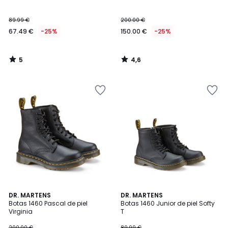
5
89.99 €
200.00 €
67.49 €
-25%
150.00 €
-25%
5
4,6
/
/
5
5
4,7
4,4
DR. MARTENS
DR. MARTENS
/ 5
/ 5
Botas 1460 Pascal de piel
Botas 1460 Junior de piel Softy
Virginia
T
200.00 €
89.99 €