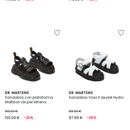
5
DR. MARTENS
DR. MARTENS
/
Sandalias con plataforma
Sandalias Voss II de piel Hydro
5
Mattison de piel Athena
160.00 €
130.00 €
120.00 €
-25%
97.50 €
-25%