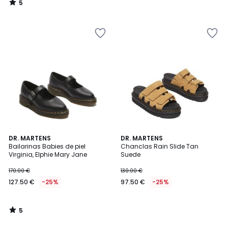
5
/
5
5
DR. MARTENS
DR. MARTENS
/
Bailarinas Babies de piel
Chanclas Rain Slide Tan
5
Virginia, Elphie Mary Jane
Suede
170.00 €
130.00 €
127.50 €
-25%
97.50 €
-25%
5
/
5