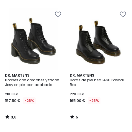
5
5
€
25%
descuento
aplicado.
3,8
5
DR. MARTENS
DR. MARTENS
/ 5
/
Botines con cordones y tacón
Botas de piel Pisa 1460 Pascal
5
Jesy en piel con acabado
Bex
satinado
210.00 €
220.00 €
157.50 €
-25%
165.00 €
-25%
3,8
5
/
/
5
5