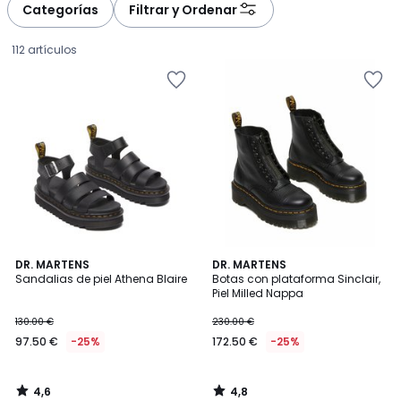
à
à
Categorías
Filtrar y Ordenar
gauche
droite
112 artículos
4,6
4,8
DR. MARTENS
DR. MARTENS
/ 5
/ 5
Sandalias de piel Athena Blaire
Botas con plataforma Sinclair,
Piel Milled Nappa
97.50
130.00 €
230.00 €
€
97.50 €
-25%
172.50 €
-25%
en
lugar
de
4,6
4,8
130.00
/
/