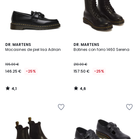
4,1
4,6
DR. MARTENS
DR. MARTENS
/ 5
/ 5
Mocasines de piel lisa Adrian
Botines con forro 1460 Serena
195.00 €
210.00 €
146.25 €
-25%
157.50 €
-25%
4,1
4,6
/
/
5
5