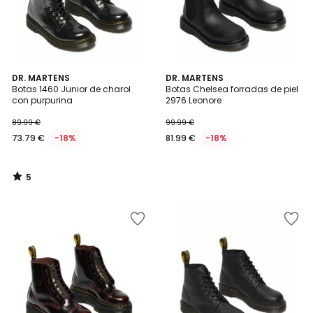
5
DR. MARTENS
DR. MARTENS
/
Botas 1460 Junior de charol
Botas Chelsea forradas de piel
5
con purpurina
2976 Leonore
89.99 €
99.99 €
73.79 €
-18%
81.99 €
-18%
5
/
5