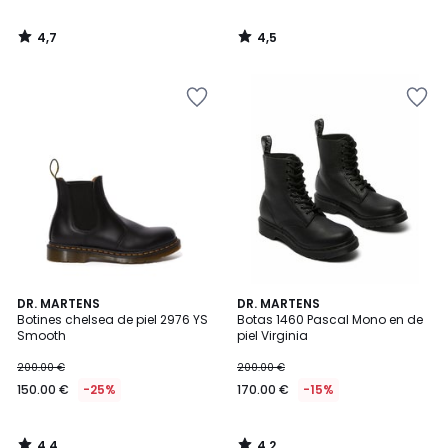
4,7
4,5
/
/
5
5
4,4
4,2
DR. MARTENS
DR. MARTENS
/ 5
/ 5
Botines chelsea de piel 2976 YS
Botas 1460 Pascal Mono en de
Smooth
piel Virginia
200.00 €
200.00 €
150.00 €
-25%
170.00 €
-15%
4,4
4,2