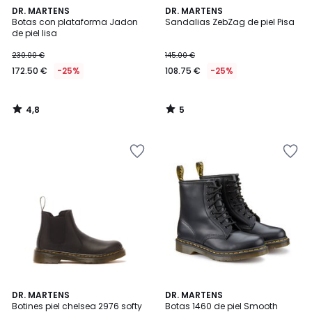
4,8
5
DR. MARTENS
DR. MARTENS
/ 5
/
Botas con plataforma Jadon
Sandalias ZebZag de piel Pisa
5
de piel lisa
230.00 €
145.00 €
172.50 €
-25%
108.75 €
-25%
4,8
5
/
/
5
5
5
4,6
DR. MARTENS
DR. MARTENS
/
/ 5
Botines piel chelsea 2976 softy
Botas 1460 de piel Smooth