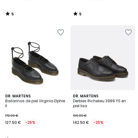
5
5
/
/
5
5
5
DR. MARTENS
DR. MARTENS
/
Bailarinas de piel Virginia Elphie
Derbies Richelieu 3989 YS en
5
II
piel lisa
170.00 €
190.00 €
127.50 €
-25%
142.50 €
-25%