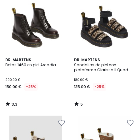
3,3
5
DR. MARTENS
DR. MARTENS
/ 5
/
Botas 1460 en piel Arcadia
Sandalias de piel con
5
plataforma Clarissa II Quad
200.00 €
180.00 €
150.00 €
-25%
135.00 €
-25%
3,3
5
/
/
5
5