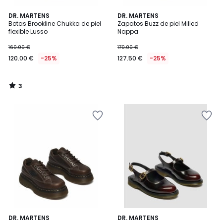
3
DR. MARTENS
DR. MARTENS
/
Botas Brookline Chukka de piel
Zapatos Buzz de piel Milled
5
flexible Lusso
Nappa
160.00 €
170.00 €
120.00 €
-25%
127.50 €
-25%
3
/
5
DR. MARTENS
DR. MARTENS