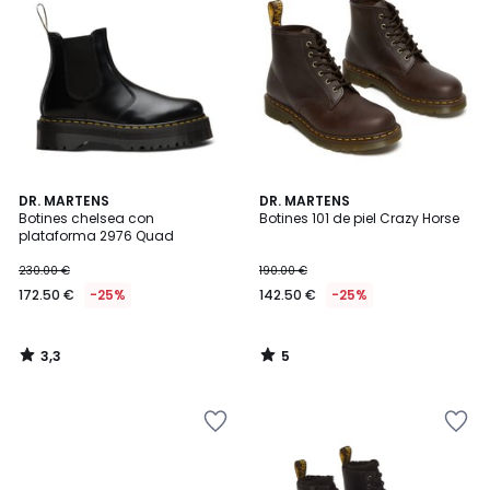
3,3
5
DR. MARTENS
DR. MARTENS
/ 5
/
Botines chelsea con
Botines 101 de piel Crazy Horse
5
plataforma 2976 Quad
230.00 €
190.00 €
172.50 €
-25%
142.50 €
-25%
3,3
5
/
/
5
5