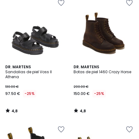
4,8
4,8
DR. MARTENS
DR. MARTENS
/ 5
/ 5
Sandalias de piel Voss II
Botas de piel 1460 Crazy Horse
Athena
130.00 €
200.00 €
97.50 €
-25%
150.00 €
-25%
4,8
4,8
/
/
5
5