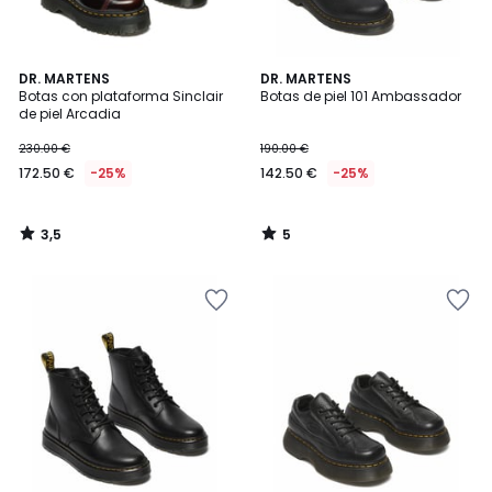
3,5
5
DR. MARTENS
DR. MARTENS
/ 5
/
Botas con plataforma Sinclair
Botas de piel 101 Ambassador
5
de piel Arcadia
230.00 €
190.00 €
172.50 €
-25%
142.50 €
-25%
3,5
5
/
/
5
5