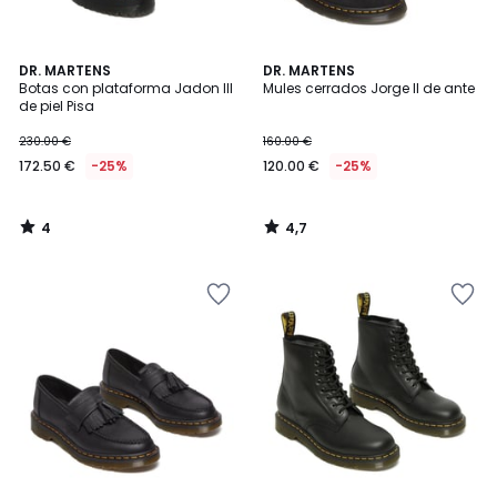
4
4,7
DR. MARTENS
DR. MARTENS
/
/ 5
Botas con plataforma Jadon III
Mules cerrados Jorge II de ante
5
de piel Pisa
230.00 €
160.00 €
172.50 €
-25%
120.00 €
-25%
4
4,7
/
/
5
5