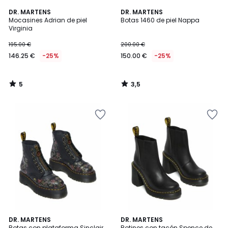
5
3,5
DR. MARTENS
DR. MARTENS
/
/ 5
Mocasines Adrian de piel
Botas 1460 de piel Nappa
5
Virginia
195.00 €
200.00 €
146.25 €
-25%
150.00 €
-25%
5
3,5
/
/
5
5
5
3
DR. MARTENS
DR. MARTENS
/
/
Botas con plataforma Sinclair
Botines con tacón Spence de