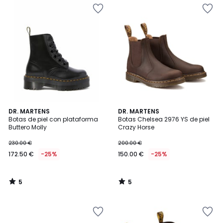
5
5
DR. MARTENS
DR. MARTENS
/
/
Botas de piel con plataforma
Botas Chelsea 2976 YS de piel
5
5
Buttero Molly
Crazy Horse
230.00 €
200.00 €
172.50 €
-25%
150.00 €
-25%
5
5
/
/
5
5