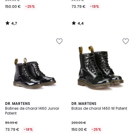
150.00 €
-25%
73.79 €
-18%
4,7
4,4
/
/
5
5
4,7
4,5
DR. MARTENS
DR. MARTENS
/ 5
/ 5
Botines de charol 1460 Junior
Botas de charol 1460 W Patent
Patent
89.99 €
200.00 €
73.79 €
-18%
150.00 €
-25%