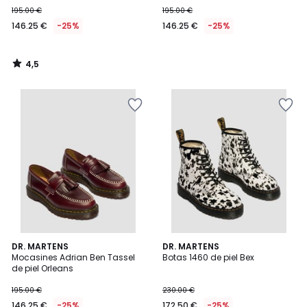
195.00 €
195.00 €
146.25 €
-25%
146.25 €
-25%
4,5
/
5
DR. MARTENS
DR. MARTENS
Mocasines Adrian Ben Tassel
Botas 1460 de piel Bex
de piel Orleans
195.00 €
230.00 €
146.25 €
-25%
172.50 €
-25%