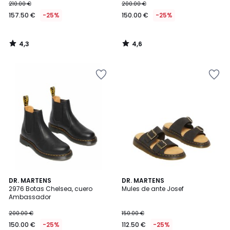
210.00 €
200.00 €
157.50 €
-25%
150.00 €
-25%
4,3
4,6
/
/
5
5
5
5
DR. MARTENS
DR. MARTENS
/
/
2976 Botas Chelsea, cuero
Mules de ante Josef
5
5
Ambassador
200.00 €
150.00 €
150.00 €
-25%
112.50 €
-25%