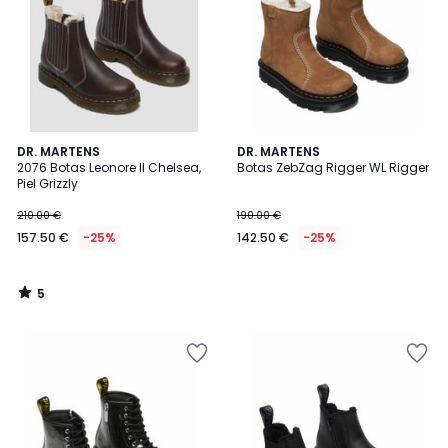
5
DR. MARTENS
DR. MARTENS
/
2076 Botas Leonore II Chelsea,
Botas ZebZag Rigger WL Rigger
5
Piel Grizzly
210.00 €
190.00 €
157.50 €
-25%
142.50 €
-25%
5
/
5