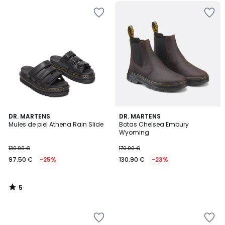
5
DR. MARTENS
DR. MARTENS
/
Mules de piel Athena Rain Slide
Botas Chelsea Embury
5
Wyoming
130.00 €
170.00 €
97.50 €
-25%
130.90 €
-23%
5
/
5