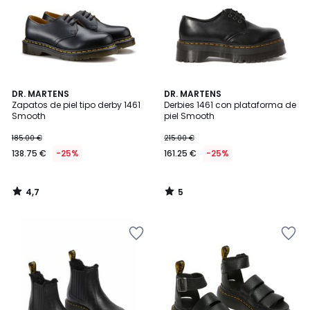
4,7
5
DR. MARTENS
DR. MARTENS
/ 5
/
Zapatos de piel tipo derby 1461
Derbies 1461 con plataforma de
5
Smooth
piel Smooth
185.00 €
215.00 €
138.75 €
-25%
161.25 €
-25%
4,7
5
/
/
5
5