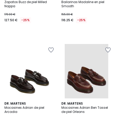
Zapatos Buzz de piel Milled
Bailarinas Madaline en piel
Nappa
Smooth
170.00 €
155.00 €
127.50 €
-25%
116.25 €
-25%
4,5
DR. MARTENS
DR. MARTENS
/ 5
Mocasines Adrian de piel
Mocasines Adrian Ben Tassel
Arcadia
de piel Orleans