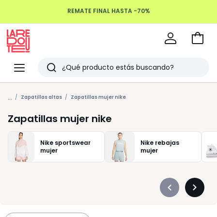
REMATE FINAL HASTA -70%
Devoluciones hasta 100 días
Ir
a
La
la
Redoute
Menu
Buscar
cesta
Últimos
...
artículos
Zapatillas altas
Zapatillas mujer nike
vistos
Zapatillas mujer nike
Nike sportswear
Nike rebajas
mujer
mujer
Précédent
Suivan
-
-
défiler
défiler