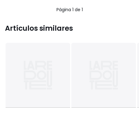
5
5
€
Página 1 de 1
10%
descuento
aplicado.
Artículos similares