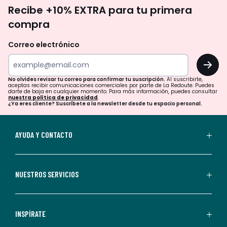
No
Recibe +10% EXTRA para tu primera
te
compra
olvides
revisar
Correo electrónico
tu
OK
correo
para
No olvides revisar tu correo para confirmar tu suscripción.
Al suscribirte,
aceptas recibir comunicaciones comerciales por parte de La Redoute. Puedes
confirmar
darte de baja en cualquier momento. Para más información, puedes consultar
nuestra política de privacidad
.
tu
¿Ya eres cliente? Suscríbete a la newsletter desde tu espacio personal.
suscripción.
Al
AYUDA Y CONTACTO
suscribirte,
aceptas
recibir
NUESTROS SERVICIOS
comunicaciones
comerciales
personalizadas
INSPÍRATE
por