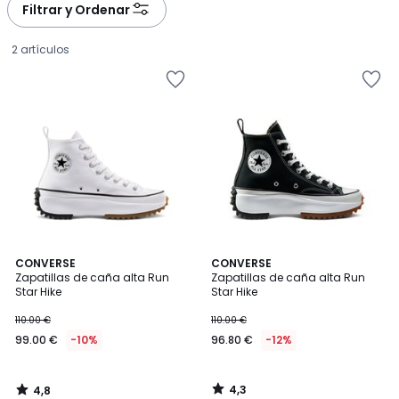
à
à
Filtrar y Ordenar
gauche
droite
2 artículos
4,8
4,3
CONVERSE
CONVERSE
/ 5
/ 5
Zapatillas de caña alta Run
Zapatillas de caña alta Run
Star Hike
Star Hike
99.00
110.00 €
110.00 €
€
99.00 €
-10%
96.80 €
-12%
en
lugar
de
4,3
4,8
110.00
/
/