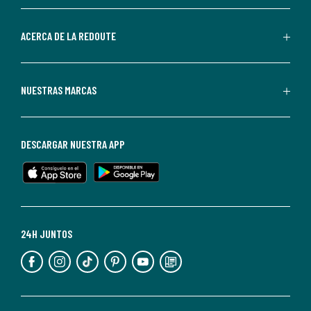
parte
de
ACERCA DE LA REDOUTE
La
Redoute.
Puedes
NUESTRAS MARCAS
darte
de
baja
DESCARGAR NUESTRA APP
en
cualquier
momento.
Para
más
24H JUNTOS
información,
puedes
consultar
nuestra