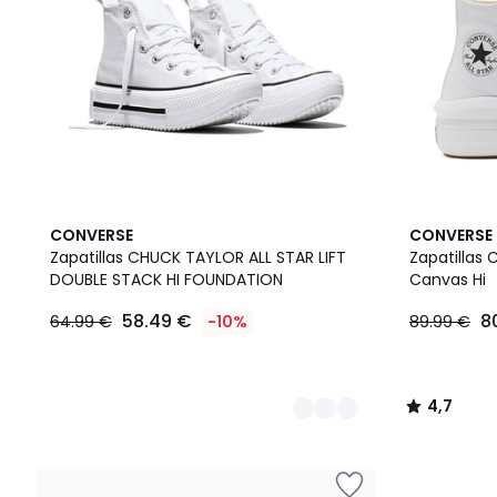
2
4,7
CONVERSE
CONVERSE
Colores
/ 5
Zapatillas CHUCK TAYLOR ALL STAR LIFT
Zapatillas 
DOUBLE STACK HI FOUNDATION
Canvas Hi
58.49 €
8
64.99 €
-10%
89.99 €
4,7
/
5