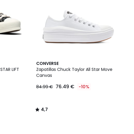
4,7
CONVERSE
/ 5
STAR LIFT
Zapatillas Chuck Taylor All Star Move
Canvas
76.49 €
84.99 €
-10%
4,7
/
5