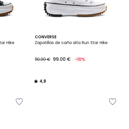
4,8
CONVERSE
/ 5
n Star Hike
Zapatillas de caña alta Run Star Hike
99.00 €
110.00 €
-10%
4,8
/
5