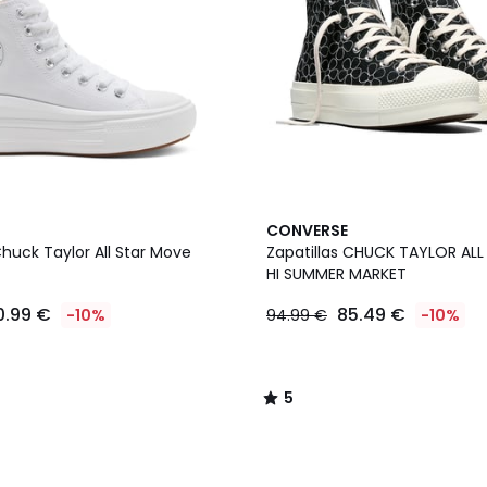
5
CONVERSE
/
Chuck Taylor All Star Move
Zapatillas CHUCK TAYLOR ALL 
5
HI SUMMER MARKET
0.99 €
85.49 €
-10%
94.99 €
-10%
5
/
5