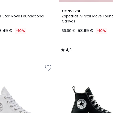
4,9
CONVERSE
/ 5
All Star Move Foundational
Zapatillas All Star Move Foun
Canvas
8.49 €
53.99 €
-10%
59.99 €
-10%
4,9
/
5