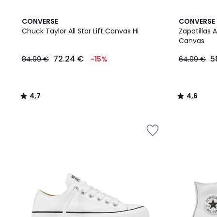
4,7
4,6
CONVERSE
CONVERSE
/ 5
/ 5
Chuck Taylor All Star Lift Canvas Hi
Zapatillas 
Canvas
72.24
72.24 €
5
84.99 €
-15%
64.99 €
€
en
lugar
de
4,7
4,6
84.99
/
/
€
5
5
15%
descuento
aplicado.