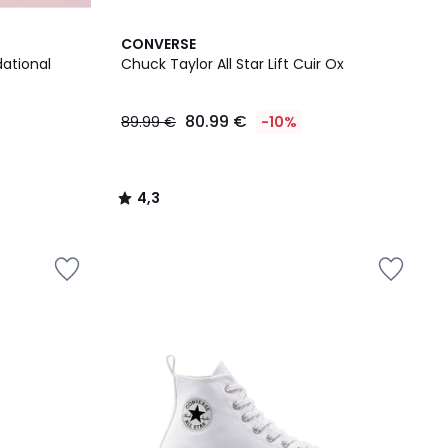
4,3
CONVERSE
/ 5
dational
Chuck Taylor All Star Lift Cuir Ox
80.99 €
89.99 €
-10%
4,3
/
5