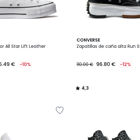
4,3
CONVERSE
/ 5
r All Star Lift Leather
Zapatillas de caña alta Ru
5.49 €
96.80 €
-10%
110.00 €
-12%
4,3
/
5