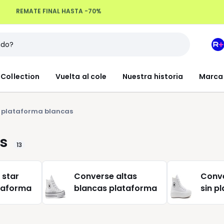
Devoluciones hasta 100 días
M
e
L
Collection
Vuelta al cole
Nuestra historia
Marca
R
+
 plataforma blancas
s
13
 star
Converse altas
Conve
taforma
blancas plataforma
sin p