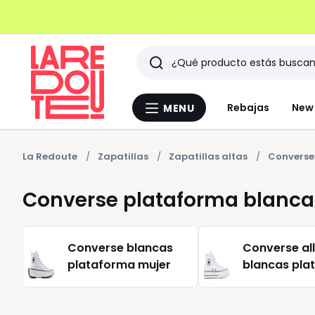
Buscar
Últimos
Rebajas
New 
MENU
Menu
artículos
La
Redoute
vistos
La Redoute
Zapatillas
Zapatillas altas
Converse
Converse plataforma blanca
Converse blancas
Converse all
plataforma mujer
blancas pla