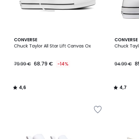
4,6
4,7
CONVERSE
CONVERSE
/ 5
/ 5
Chuck Taylor All Star Lift Canvas Ox
Chuck Taylo
68.79 €
8
79.99 €
-14%
94.99 €
4,6
4,7
/
/
5
5