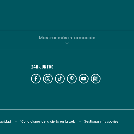
comunicaciones
comerciales
personalizadas
por
parte
de
Mostrar más información
La
Redoute.
Puedes
24H JUNTOS
darte
de
baja
en
cualquier
momento.
Para
ivacidad
*Condiciones de la oferta en la web
Gestionar mis cookies
más
información,