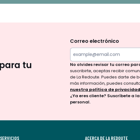
No
te
olvides
Correo electrónico
revisar
tu
para tu
No olvides revisar tu correo par
correo
suscribirte, aceptas recibir comu
para
de La Redoute. Puedes darte de b
confirmar
más información, puedes consult
tu
nuestra política de privacida
¿Ya eres cliente? Suscríbete a l
suscripción.
personal.
Al
suscribirte,
aceptas
recibir
SERVICIOS
ACERCA DE LA REDOUTE