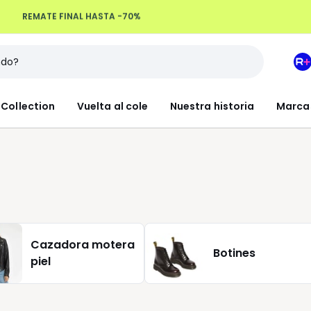
REMATE FINAL HASTA -70%
Devoluciones hasta 100 días
M
e
L
Collection
Vuelta al cole
Nuestra historia
Marca
R
+
Cazadora motera
Botines
piel