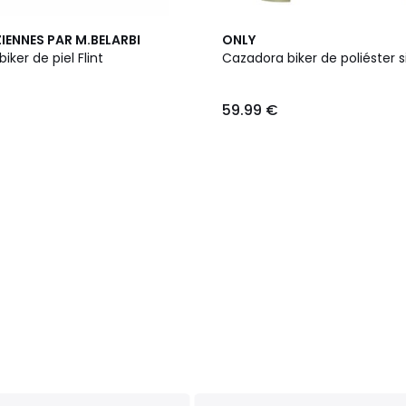
IENNES PAR M.BELARBI
ONLY
iker de piel Flint
Cazadora biker de poliéster s
59.99 €