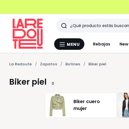
Buscar
Últimos
Rebajas
New 
MENU
Menu
artículos
La
Redoute
vistos
La Redoute
Zapatos
Botines
Biker piel
Biker piel
3
Biker cuero
mujer