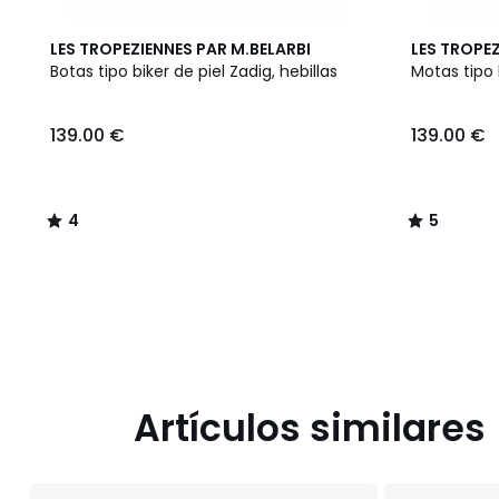
4
5
LES TROPEZIENNES PAR M.BELARBI
LES TROPEZ
/
/
Botas tipo biker de piel Zadig, hebillas
Motas tipo b
5
5
139.00
139.00 €
139.00 €
€.
4
5
/
/
5
5
Artículos similares