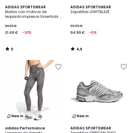
5
4,9
ADIDAS SPORTSWEAR
ADIDAS SPORTSWEAR
/
/ 5
Mallas con motivos de
Zapatillas LIGHTBLAZE
5
leopardo impresos Essentials 3
rayas
34.99 €
99.99 €
31.49 €
-10%
94.99 €
-5%
5
4,9
/
/
5
5
New in
New in
4,8
adidas Performance
3
ADIDAS SPORTSWEAR
/ 5
Leggings de deporte
Zapatillas SPIRITAIN 2000