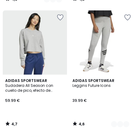
/
/
5
5
4,7
4,6
ADIDAS SPORTSWEAR
2
ADIDAS SPORTSWEAR
/ 5
/ 5
Sudadera All Season con
Leggins Future Icons
Colores
cuello de pico, efecto de
canalé
59.99 €
39.99 €
4,7
4,6
/
/
5
5