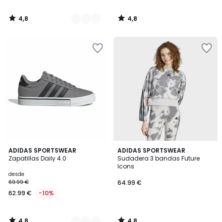
4,8
4,8
/
/
5
5
4,8
4,8
2
ADIDAS SPORTSWEAR
ADIDAS SPORTSWEAR
/ 5
/ 5
Zapatillas Daily 4.0
Sudadera 3 bandas Future
Colores
Icons
desde
69.99 €
64.99 €
62.99 €
-10%
4,8
4,8