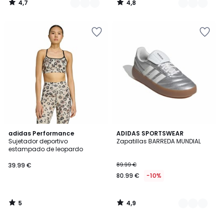
4,7
4,8
/
/
5
5
5
4,9
adidas Performance
2
ADIDAS SPORTSWEAR
/
/ 5
Sujetador deportivo
Zapatillas BARREDA MUNDIAL
Colores
5
estampado de leopardo
39.99 €
89.99 €
80.99 €
-10%
5
4,9
/
/
5
5