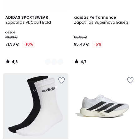
4,8
4,7
5
ADIDAS SPORTSWEAR
adidas Performance
/ 5
/ 5
Zapatillas VL Court Bold
Zapatillas Supernova Ease 2
Colores
desde
79.99 €
89.99 €
71.99 €
-10%
85.49 €
-5%
4,8
4,7
/
/
5
5