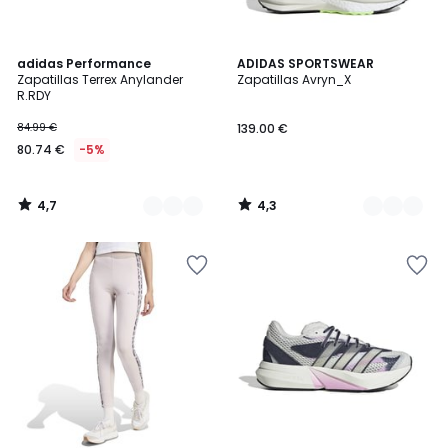
4,7
4,3
2
adidas Performance
2
ADIDAS SPORTSWEAR
/ 5
/ 5
Zapatillas Terrex Anylander
Zapatillas Avryn_X
Colores
Colores
R.RDY
84.99 €
139.00 €
80.74 €
-5%
4,7
4,3
/
/
5
5