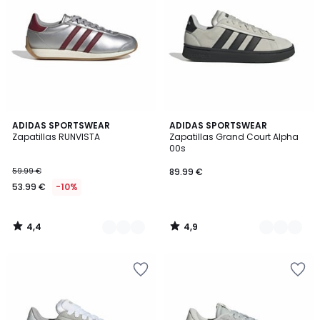
4,4
4,9
2
ADIDAS SPORTSWEAR
3
ADIDAS SPORTSWEAR
/ 5
/ 5
Zapatillas RUNVISTA
Zapatillas Grand Court Alpha
Colores
Colores
00s
59.99 €
89.99 €
53.99 €
-10%
4,4
4,9
/
/
5
5