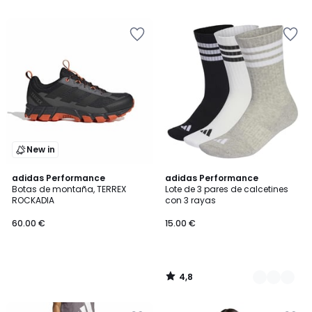
5
5
New in
4,8
adidas Performance
3
adidas Performance
/ 5
Botas de montaña, TERREX
Lote de 3 pares de calcetines
Colores
ROCKADIA
con 3 rayas
60.00 €
15.00 €
4,8
/
5