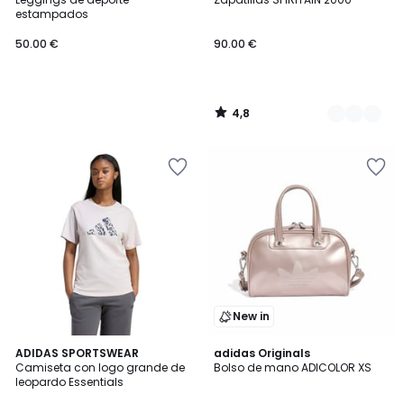
Colores
estampados
50.00 €
90.00 €
4,8
/
5
New in
4,7
4,8
ADIDAS SPORTSWEAR
adidas Originals
/ 5
/ 5
Camiseta con logo grande de
Bolso de mano ADICOLOR XS
leopardo Essentials