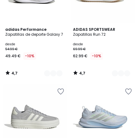
4,7
4,7
3
adidas Performance
7
ADIDAS SPORTSWEAR
/ 5
/ 5
Zapatillas de deporte Galaxy 7
Zapatillas Run 72
Colores
Colores
desde
desde
54.99 €
69.99 €
49.49 €
-10%
62.99 €
-10%
4,7
4,7
/
/
5
5