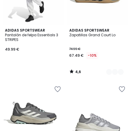
4,6
ADIDAS SPORTSWEAR
3
ADIDAS SPORTSWEAR
/ 5
Pantalón de felpa Essentials 3
Zapatillas Grand Court Lo
Colores
STRIPES
49.99 €
74.99 €
67.49 €
-10%
4,6
/
5