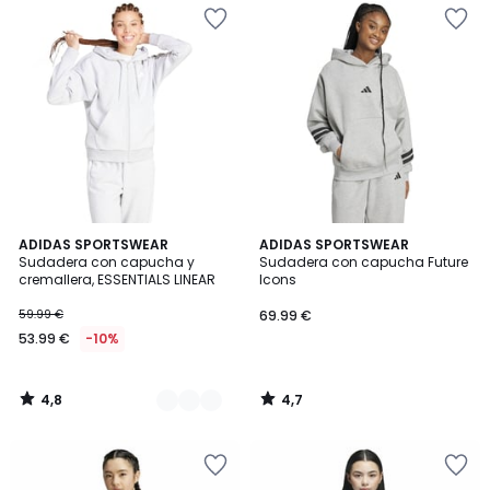
4,8
4,7
2
ADIDAS SPORTSWEAR
ADIDAS SPORTSWEAR
/ 5
/ 5
Sudadera con capucha y
Sudadera con capucha Future
Colores
cremallera, ESSENTIALS LINEAR
Icons
59.99 €
69.99 €
53.99 €
-10%
4,8
4,7
/
/
5
5