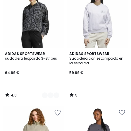
4,8
5
3
ADIDAS SPORTSWEAR
ADIDAS SPORTSWEAR
/ 5
/
sudadera leopardo 3-stripes
Sudadera con estampado en
Colores
5
la espalda
64.99 €
59.99 €
4,8
5
/
/
5
5