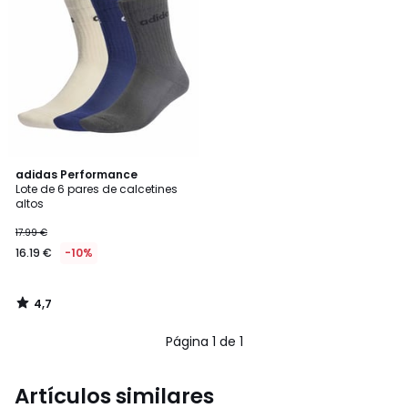
4,7
adidas Performance
/ 5
Lote de 6 pares de calcetines
altos
17.99 €
16.19 €
-10%
4,7
/
5
Página 1 de 1
Artículos similares