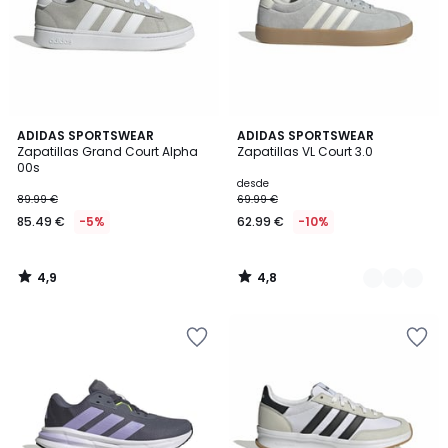
4,9
4,8
ADIDAS SPORTSWEAR
5
ADIDAS SPORTSWEAR
/ 5
/ 5
Zapatillas Grand Court Alpha
Zapatillas VL Court 3.0
Colores
00s
desde
89.99 €
69.99 €
85.49 €
-5%
62.99 €
-10%
4,9
4,8
/
/
5
5