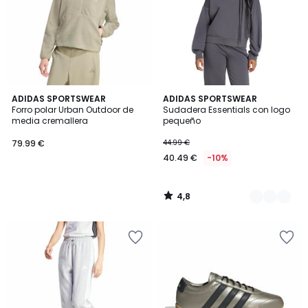
4,8
ADIDAS SPORTSWEAR
2
ADIDAS SPORTSWEAR
/ 5
Forro polar Urban Outdoor de
Sudadera Essentials con logo
Colores
media cremallera
pequeño
79.99 €
44.99 €
40.49 €
-10%
4,8
/
5