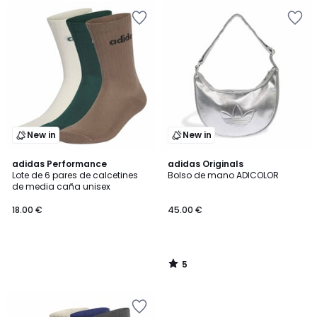
New in
New in
5
adidas Performance
adidas Originals
/
Lote de 6 pares de calcetines
Bolso de mano ADICOLOR
5
de media caña unisex
18.00 €
45.00 €
5
/
5