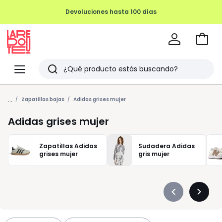
Devoluciones hasta 100 días
Ir
a
La
la
Redoute
Menu
Buscar
cesta
Últimos
...
artículos
Zapatillas bajas
Adidas grises mujer
vistos
Adidas grises mujer
Zapatillas Adidas
Sudadera Adidas
grises mujer
gris mujer
Précédent
Suivan
-
-
défiler
défiler