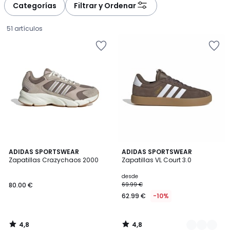
à
à
Categorías
Filtrar y Ordenar
gauche
droite
51 artículos
4,8
4,8
ADIDAS SPORTSWEAR
4
ADIDAS SPORTSWEAR
/ 5
/ 5
Zapatillas Crazychaos 2000
Zapatillas VL Court 3.0
Colores
80.00
desde
80.00 €
69.99 €
€.
62.99 €
-10%
4,8
4,8
/
/