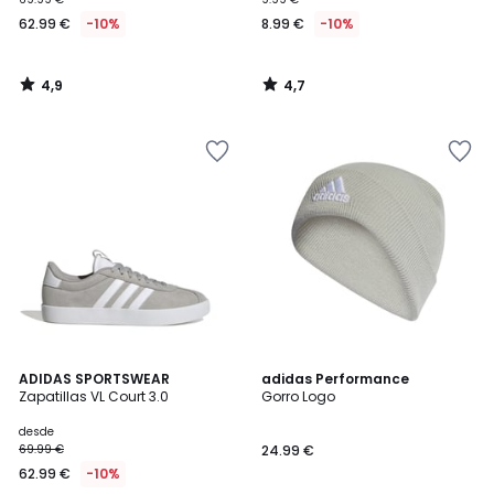
62.99 €
-10%
8.99 €
-10%
4,9
4,7
/
/
5
5
4,8
4,8
4
ADIDAS SPORTSWEAR
adidas Performance
/ 5
/ 5
Zapatillas VL Court 3.0
Gorro Logo
Colores
desde
69.99 €
24.99 €
62.99 €
-10%