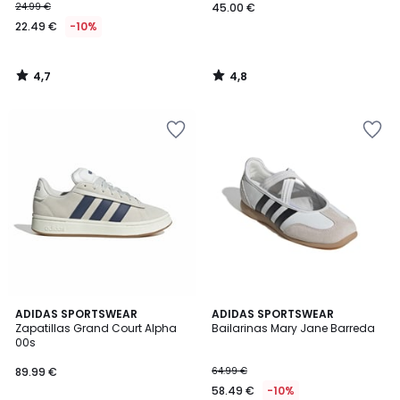
24.99 €
45.00 €
22.49 €
-10%
4,7
4,8
/
/
5
5
4,9
4,7
ADIDAS SPORTSWEAR
2
ADIDAS SPORTSWEAR
/ 5
/ 5
Zapatillas Grand Court Alpha
Bailarinas Mary Jane Barreda
Colores
00s
89.99 €
64.99 €
58.49 €
-10%