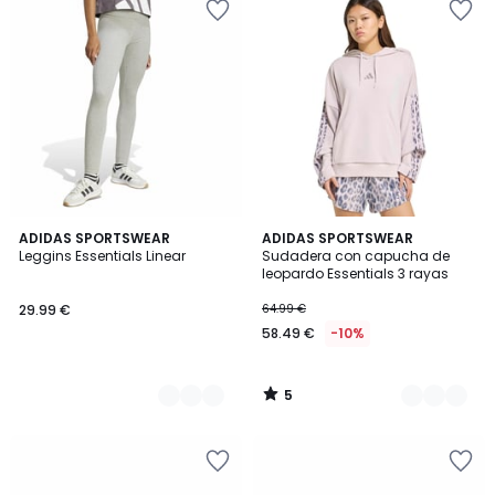
5
2
ADIDAS SPORTSWEAR
2
ADIDAS SPORTSWEAR
/
Leggins Essentials Linear
Sudadera con capucha de
Colores
Colores
5
leopardo Essentials 3 rayas
29.99 €
64.99 €
58.49 €
-10%
5
/
5