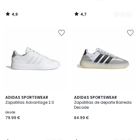
4,9
4,7
/
/
5
5
4,7
4,8
4
ADIDAS SPORTSWEAR
3
ADIDAS SPORTSWEAR
/ 5
/ 5
Zapatillas Advantage 2.0
Zapatillas de deporte Barreda
Colores
Colores
Decode
desde
79.99 €
84.99 €