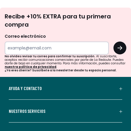
No
Recibe +10% EXTRA para tu primera
te
compra
olvides
revisar
Correo electrónico
tu
OK
correo
para
No olvides revisar tu correo para confirmar tu suscripción.
Al suscribirte,
aceptas recibir comunicaciones comerciales por parte de La Redoute. Puedes
confirmar
darte de baja en cualquier momento. Para más información, puedes consultar
nuestra política de privacidad
.
tu
¿Ya eres cliente? Suscríbete a la newsletter desde tu espacio personal.
suscripción.
Al
AYUDA Y CONTACTO
suscribirte,
aceptas
recibir
NUESTROS SERVICIOS
comunicaciones
comerciales