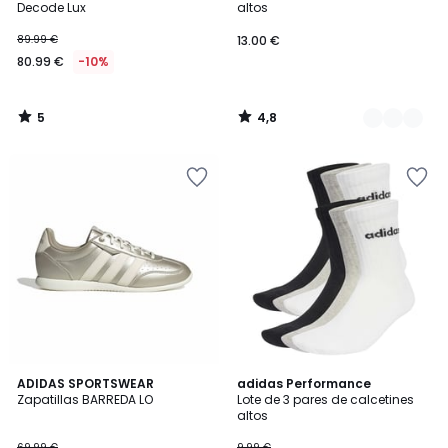
5
Decode Lux
altos
89.99 €
13.00 €
80.99 €
-10%
5
4,8
/
/
5
5
4,9
4,7
ADIDAS SPORTSWEAR
adidas Performance
/ 5
/ 5
Zapatillas BARREDA LO
Lote de 3 pares de calcetines
altos
69.99 €
9.99 €