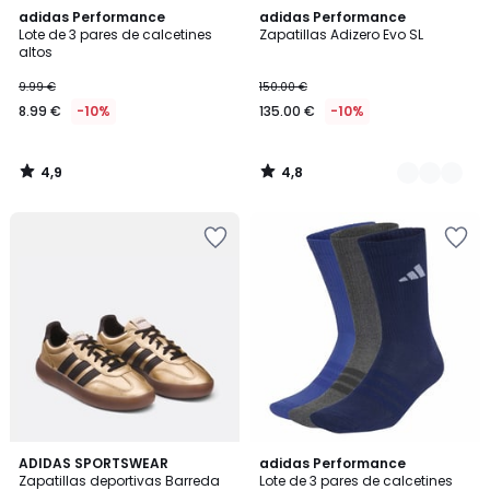
4,9
4,8
adidas Performance
2
adidas Performance
/ 5
/ 5
Lote de 3 pares de calcetines
Zapatillas Adizero Evo SL
Colores
altos
9.99 €
150.00 €
8.99 €
-10%
135.00 €
-10%
4,9
4,8
/
/
5
5
5
4,8
ADIDAS SPORTSWEAR
2
adidas Performance
/
/ 5
Zapatillas deportivas Barreda
Lote de 3 pares de calcetines
Colores