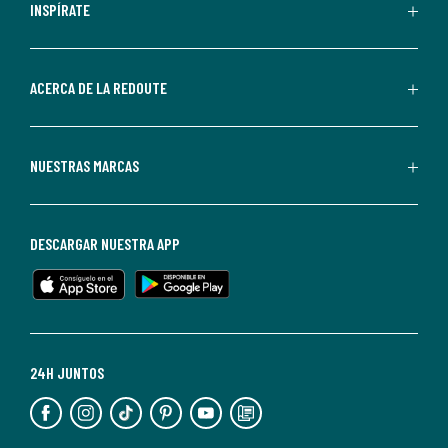
personalizadas
INSPÍRATE
por
parte
de
ACERCA DE LA REDOUTE
La
Redoute.
Puedes
NUESTRAS MARCAS
darte
de
baja
DESCARGAR NUESTRA APP
en
cualquier
momento.
Para
más
24H JUNTOS
información,
puedes