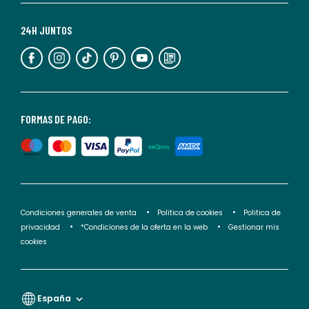
Para
más
24H JUNTOS
información,
puedes
consultar
nuestra
<2>política
FORMAS DE PAGO:
de
privacidad</2>.
Condiciones generales de venta
Politica de cookies
Politica de
privacidad
*Condiciones de la oferta en la web
Gestionar mis
cookies
España