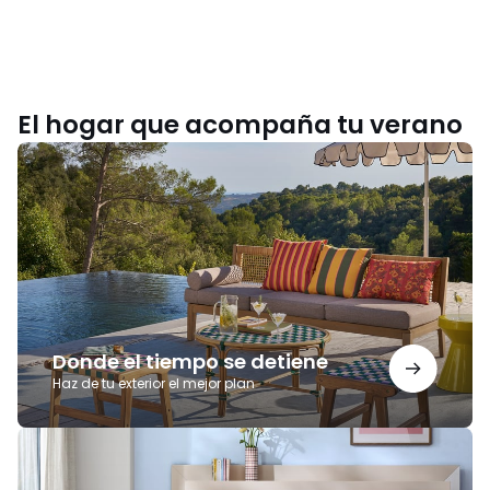
El hogar que acompaña tu verano
Donde
el
tiempo
se
detiene
Donde el tiempo se detiene
Haz de tu exterior el mejor plan
Noches
para
recordar