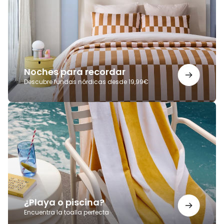
Noches para recordar
Descubre fundas nórdicas desde 19,99€
¿Playa
o
piscina?
¿Playa o piscina?
Encuentra la toalla perfecta