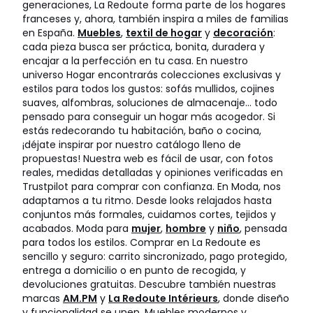
generaciones, La Redoute forma parte de los hogares
franceses y, ahora, también inspira a miles de familias
en España.
Muebles
,
textil de hogar
y
decoración
:
cada pieza busca ser práctica, bonita, duradera y
encajar a la perfección en tu casa. En nuestro
universo Hogar encontrarás colecciones exclusivas y
estilos para todos los gustos: sofás mullidos, cojines
suaves, alfombras, soluciones de almacenaje… todo
pensado para conseguir un hogar más acogedor. Si
estás redecorando tu habitación, baño o cocina,
¡déjate inspirar por nuestro catálogo lleno de
propuestas! Nuestra web es fácil de usar, con fotos
reales, medidas detalladas y opiniones verificadas en
Trustpilot para comprar con confianza. En Moda, nos
adaptamos a tu ritmo. Desde looks relajados hasta
conjuntos más formales, cuidamos cortes, tejidos y
acabados. Moda para
mujer
,
hombre
y
niño
, pensada
para todos los estilos. Comprar en La Redoute es
sencillo y seguro: carrito sincronizado, pago protegido,
entrega a domicilio o en punto de recogida, y
devoluciones gratuitas. Descubre también nuestras
marcas
AM.PM
y
La Redoute Intérieurs
, donde diseño
y funcionalidad se unen. Muebles modernos y