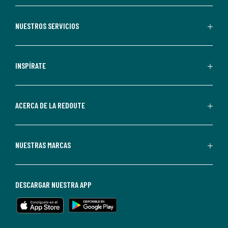
aceptas
recibir
NUESTROS SERVICIOS
comunicaciones
comerciales
personalizadas
INSPÍRATE
por
parte
de
ACERCA DE LA REDOUTE
La
Redoute.
Puedes
NUESTRAS MARCAS
darte
de
baja
DESCARGAR NUESTRA APP
en
cualquier
momento.