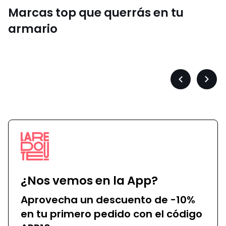
Marcas top que querrás en tu
armario
Converse
Précédent
Suiva
-
-
défiler
défile
à
à
gauche
droit
¿Nos vemos en la App?
Aprovecha un descuento de -10%
en tu primero pedido con el código