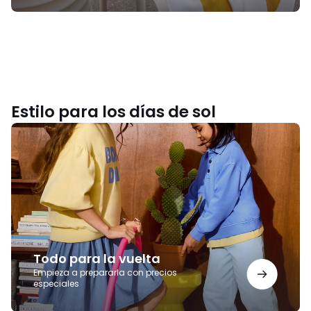
Estilo para los días de sol
Todo
para
la
vuelta
Todo para la vuelta
Empieza a prepararla con precios
especiales