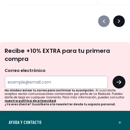
Précédent
Suiva
-
-
défiler
défile
à
à
No
gauche
droit
Recibe +10% EXTRA para tu primera
te
compra
olvides
revisar
Correo electrónico
tu
OK
correo
para
No olvides revisar tu correo para confirmar tu suscripción.
Al suscribirte,
aceptas recibir comunicaciones comerciales por parte de La Redoute. Puedes
confirmar
darte de baja en cualquier momento. Para más información, puedes consultar
nuestra política de privacidad
.
tu
¿Ya eres cliente? Suscríbete a la newsletter desde tu espacio personal.
suscripción.
Al
AYUDA Y CONTACTO
suscribirte,