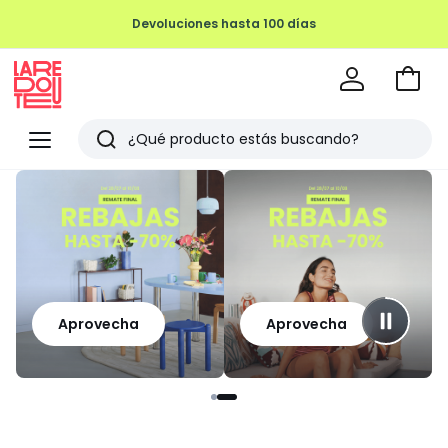
Devoluciones hasta 100 días
Ir
a
La
la
Redoute
Menu
Buscar
cesta
Últimos
artículos
vistos
Aprovecha
Aprovecha