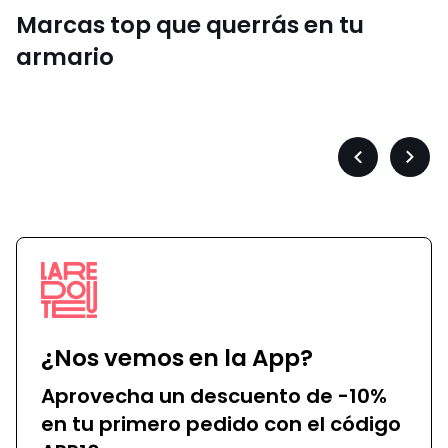
Marcas top que querrás en tu
armario
Converse
Précédent
Suiva
-
-
défiler
défile
à
à
gauche
droit
¿Nos vemos en la App?
Aprovecha un descuento de -10%
en tu primero pedido con el código