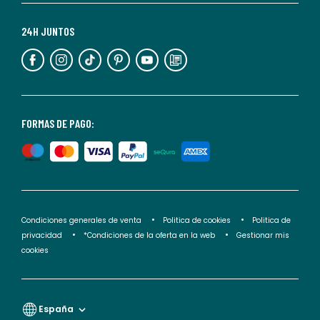
Para
más
24H JUNTOS
información,
puedes
consultar
nuestra
<2>política
FORMAS DE PAGO:
de
privacidad</2>.
Condiciones generales de venta
Politica de cookies
Politica de
privacidad
*Condiciones de la oferta en la web
Gestionar mis
cookies
España