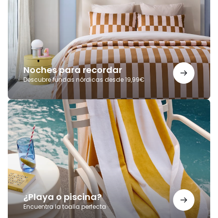
Noches para recordar
Descubre fundas nórdicas desde 19,99€
¿Playa
o
piscina?
¿Playa o piscina?
Encuentra la toalla perfecta