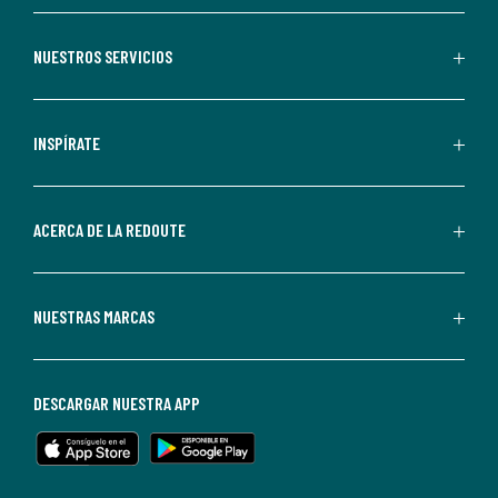
aceptas
recibir
NUESTROS SERVICIOS
comunicaciones
comerciales
personalizadas
INSPÍRATE
por
parte
de
ACERCA DE LA REDOUTE
La
Redoute.
Puedes
NUESTRAS MARCAS
darte
de
baja
DESCARGAR NUESTRA APP
en
cualquier
momento.