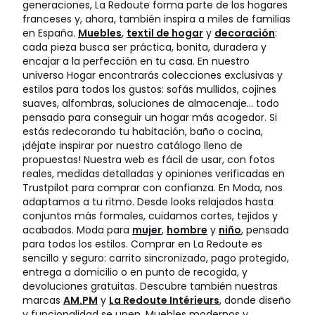
generaciones, La Redoute forma parte de los hogares
franceses y, ahora, también inspira a miles de familias
en España.
Muebles
,
textil de hogar
y
decoración
:
cada pieza busca ser práctica, bonita, duradera y
encajar a la perfección en tu casa. En nuestro
universo Hogar encontrarás colecciones exclusivas y
estilos para todos los gustos: sofás mullidos, cojines
suaves, alfombras, soluciones de almacenaje… todo
pensado para conseguir un hogar más acogedor. Si
estás redecorando tu habitación, baño o cocina,
¡déjate inspirar por nuestro catálogo lleno de
propuestas! Nuestra web es fácil de usar, con fotos
reales, medidas detalladas y opiniones verificadas en
Trustpilot para comprar con confianza. En Moda, nos
adaptamos a tu ritmo. Desde looks relajados hasta
conjuntos más formales, cuidamos cortes, tejidos y
acabados. Moda para
mujer
,
hombre
y
niño
, pensada
para todos los estilos. Comprar en La Redoute es
sencillo y seguro: carrito sincronizado, pago protegido,
entrega a domicilio o en punto de recogida, y
devoluciones gratuitas. Descubre también nuestras
marcas
AM.PM
y
La Redoute Intérieurs
, donde diseño
y funcionalidad se unen. Muebles modernos y