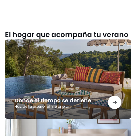
El hogar que acompaña tu verano
Donde
el
tiempo
se
detiene
Donde el tiempo se detiene
Haz de tu exterior el mejor plan
Noches
para
recordar