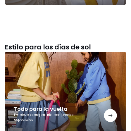
Estilo para los días de sol
Todo
para
la
vuelta
Todo para la vuelta
Empieza a prepararla con precios
especiales