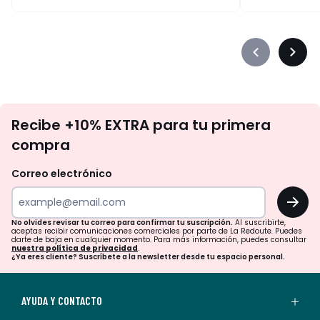
Précédent
Suiva
-
-
défiler
défile
à
à
No
gauche
droit
Recibe +10% EXTRA para tu primera
te
compra
olvides
revisar
Correo electrónico
tu
OK
correo
para
No olvides revisar tu correo para confirmar tu suscripción.
Al suscribirte,
aceptas recibir comunicaciones comerciales por parte de La Redoute. Puedes
confirmar
darte de baja en cualquier momento. Para más información, puedes consultar
nuestra política de privacidad
.
tu
¿Ya eres cliente? Suscríbete a la newsletter desde tu espacio personal.
suscripción.
Al
AYUDA Y CONTACTO
suscribirte,