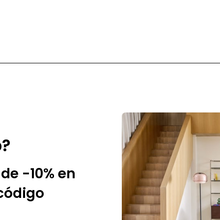
Converse
p?
de -10% en
 código