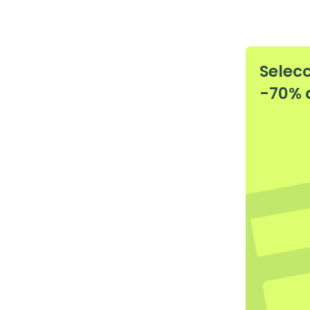
Selec
-70% 