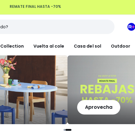
Devoluciones hasta 100 días
M
e
L
Collection
Vuelta al cole
Casa del sol
Outdoor
R
+
Aprovecha