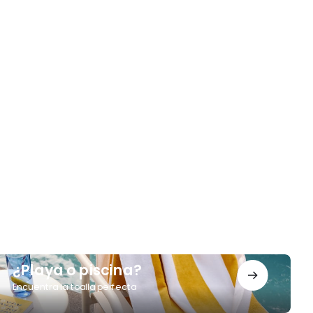
Playa
¿Playa o piscina?
Encuentra la toalla perfecta
iscina?