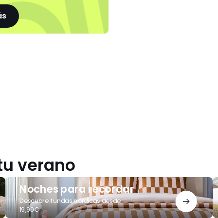
ás
tu verano
Noches
¿
Noches para recordar
para
o
recordar
p
Descubre fundas nórdicas desde
19,99€