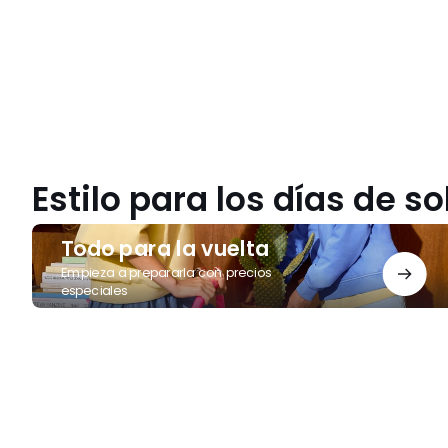
detiene
Estilo para los días de so
Todo
Todo para la vuelta
para
la
Empieza a prepararla con precios
especiales
vuelta