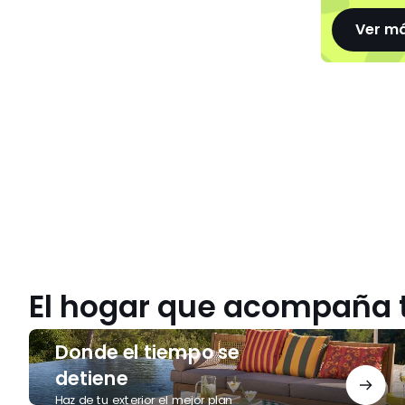
Ver m
El hogar que acompaña 
Donde
Donde el tiempo se
el
tiempo
detiene
se
Haz de tu exterior el mejor plan