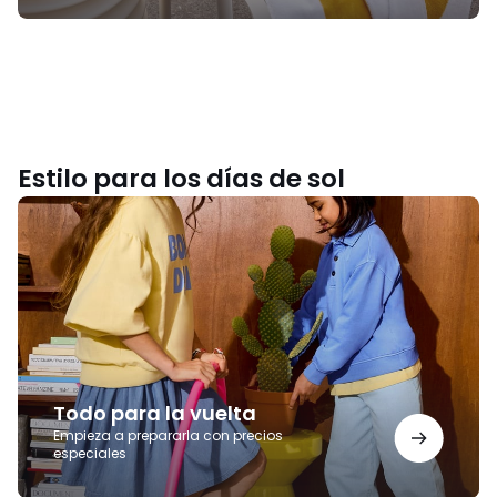
Estilo para los días de sol
Todo
para
la
vuelta
Todo para la vuelta
Empieza a prepararla con precios
especiales