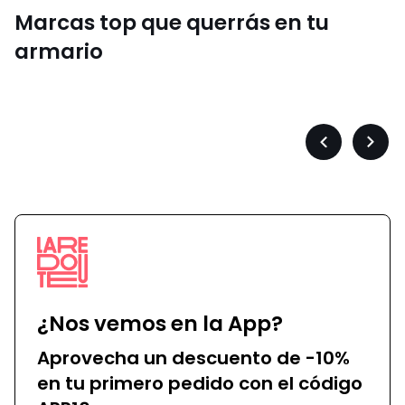
Marcas top que querrás en tu
armario
Converse
Précédent
Suiva
-
-
défiler
défile
à
à
gauche
droit
¿Nos vemos en la App?
Aprovecha un descuento de -10%
en tu primero pedido con el código