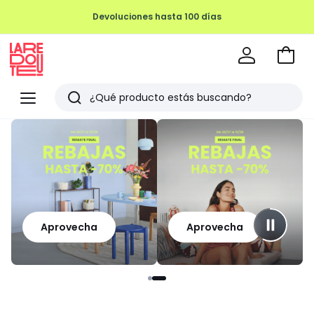
Devoluciones hasta 100 días
Ir
a
La
la
Redoute
Menu
Buscar
cesta
Últimos
artículos
vistos
Aprovecha
Aprovecha