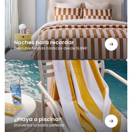
Noches para recordar
Descubre fundas nórdicas desde 19,99€
¿Playa
o
piscina?
¿Playa o piscina?
Encuentra la toalla perfecta