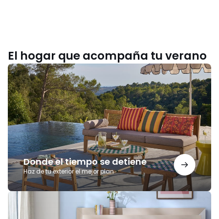
El hogar que acompaña tu verano
Donde
el
tiempo
se
detiene
Donde el tiempo se detiene
Haz de tu exterior el mejor plan
Noches
para
recordar