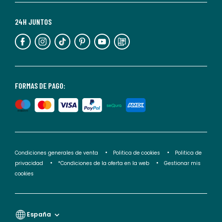
Para
más
24H JUNTOS
información,
puedes
consultar
nuestra
<2>política
FORMAS DE PAGO:
de
privacidad</2>.
Condiciones generales de venta
Politica de cookies
Politica de
privacidad
*Condiciones de la oferta en la web
Gestionar mis
cookies
España