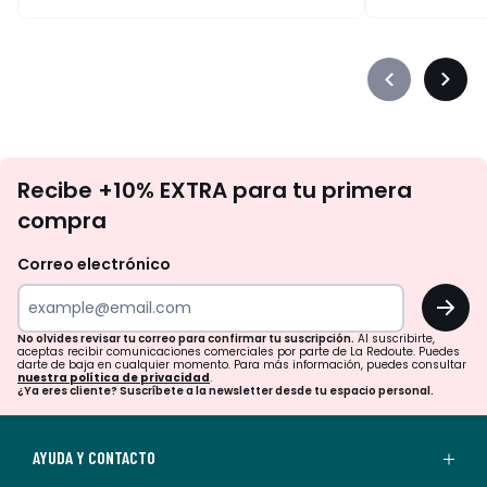
Précédent
Suiva
-
-
défiler
défile
à
à
No
gauche
droit
Recibe +10% EXTRA para tu primera
te
compra
olvides
revisar
Correo electrónico
tu
OK
correo
para
No olvides revisar tu correo para confirmar tu suscripción.
Al suscribirte,
aceptas recibir comunicaciones comerciales por parte de La Redoute. Puedes
confirmar
darte de baja en cualquier momento. Para más información, puedes consultar
nuestra política de privacidad
.
tu
¿Ya eres cliente? Suscríbete a la newsletter desde tu espacio personal.
suscripción.
Al
AYUDA Y CONTACTO
suscribirte,