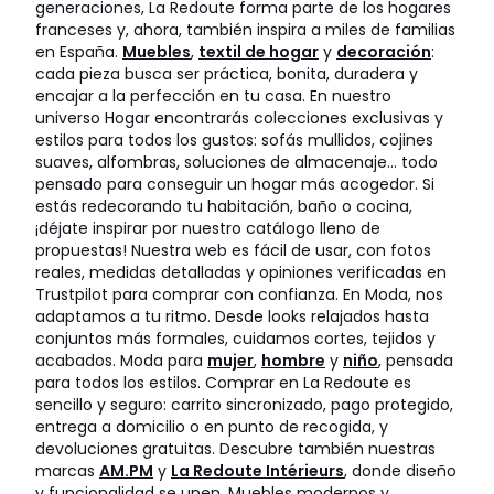
generaciones, La Redoute forma parte de los hogares
franceses y, ahora, también inspira a miles de familias
en España.
Muebles
,
textil de hogar
y
decoración
:
cada pieza busca ser práctica, bonita, duradera y
encajar a la perfección en tu casa. En nuestro
universo Hogar encontrarás colecciones exclusivas y
estilos para todos los gustos: sofás mullidos, cojines
suaves, alfombras, soluciones de almacenaje… todo
pensado para conseguir un hogar más acogedor. Si
estás redecorando tu habitación, baño o cocina,
¡déjate inspirar por nuestro catálogo lleno de
propuestas! Nuestra web es fácil de usar, con fotos
reales, medidas detalladas y opiniones verificadas en
Trustpilot para comprar con confianza. En Moda, nos
adaptamos a tu ritmo. Desde looks relajados hasta
conjuntos más formales, cuidamos cortes, tejidos y
acabados. Moda para
mujer
,
hombre
y
niño
, pensada
para todos los estilos. Comprar en La Redoute es
sencillo y seguro: carrito sincronizado, pago protegido,
entrega a domicilio o en punto de recogida, y
devoluciones gratuitas. Descubre también nuestras
marcas
AM.PM
y
La Redoute Intérieurs
, donde diseño
y funcionalidad se unen. Muebles modernos y