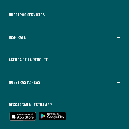
aceptas
recibir
NUESTROS SERVICIOS
comunicaciones
comerciales
personalizadas
INSPÍRATE
por
parte
de
ACERCA DE LA REDOUTE
La
Redoute.
Puedes
NUESTRAS MARCAS
darte
de
baja
DESCARGAR NUESTRA APP
en
cualquier
momento.