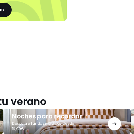
ás
tu verano
Noches
¿
Noches para recordar
para
o
recordar
p
Descubre fundas nórdicas desde
19,99€