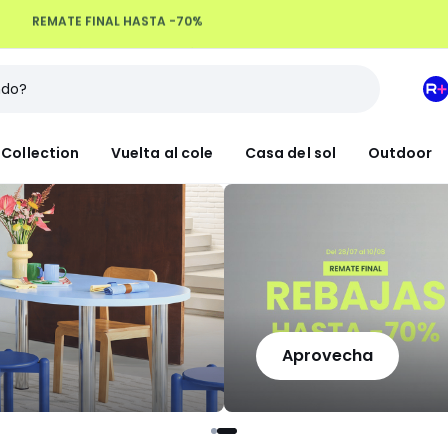
Devoluciones hasta 100 días
M
e
L
Collection
Vuelta al cole
Casa del sol
Outdoor
R
+
Aprovecha