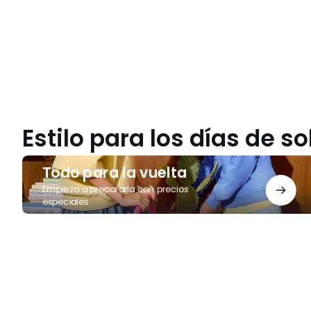
detiene
Estilo para los días de so
Todo
Todo para la vuelta
para
la
Empieza a prepararla con precios
especiales
vuelta