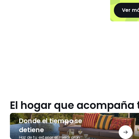
Ver m
El hogar que acompaña 
Donde
Donde el tiempo se
el
tiempo
detiene
se
Haz de tu exterior el mejor plan