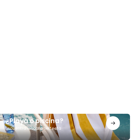
Playa
¿Playa o piscina?
Encuentra la toalla perfecta
iscina?