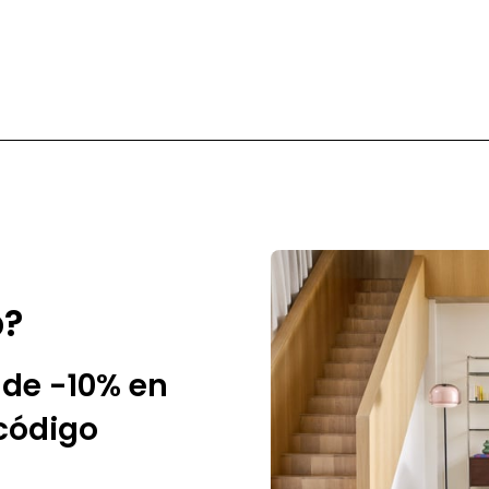
Converse
p?
de -10% en
 código