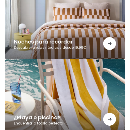
Noches para recordar
Descubre fundas nórdicas desde 19,99€
¿Playa
o
piscina?
¿Playa o piscina?
Encuentra la toalla perfecta