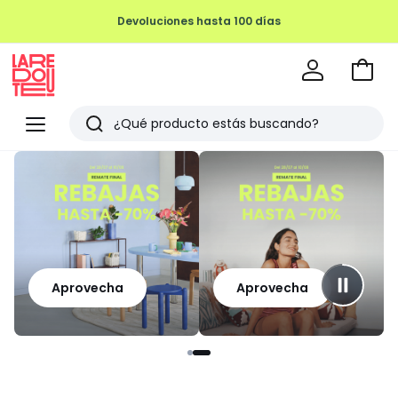
Devoluciones hasta 100 días
Ir
a
La
la
Redoute
Menu
Buscar
cesta
Últimos
artículos
vistos
Aprovecha
Aprovecha