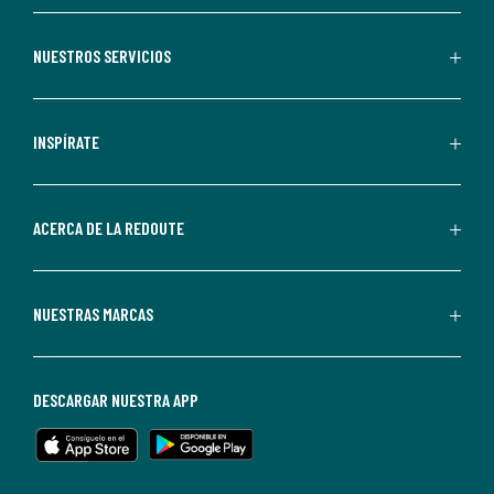
aceptas
recibir
NUESTROS SERVICIOS
comunicaciones
comerciales
personalizadas
INSPÍRATE
por
parte
de
ACERCA DE LA REDOUTE
La
Redoute.
Puedes
NUESTRAS MARCAS
darte
de
baja
DESCARGAR NUESTRA APP
en
cualquier
momento.