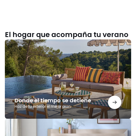
El hogar que acompaña tu verano
Donde
el
tiempo
se
detiene
Donde el tiempo se detiene
Haz de tu exterior el mejor plan
Noches
para
recordar