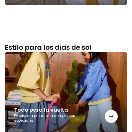
Estilo para los días de sol
Todo
para
la
vuelta
Todo para la vuelta
Empieza a prepararla con precios
especiales