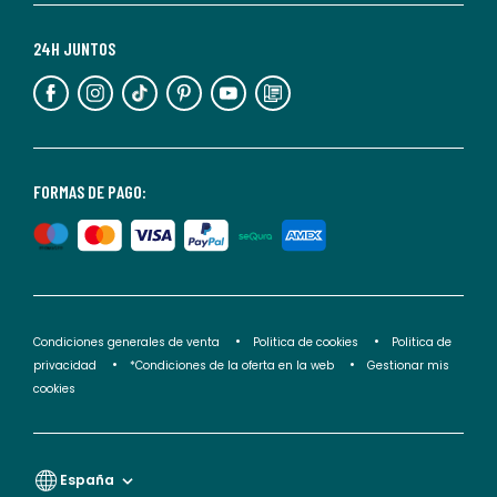
Para
más
24H JUNTOS
información,
puedes
consultar
nuestra
<2>política
FORMAS DE PAGO:
de
privacidad</2>.
Condiciones generales de venta
Politica de cookies
Politica de
privacidad
*Condiciones de la oferta en la web
Gestionar mis
cookies
España