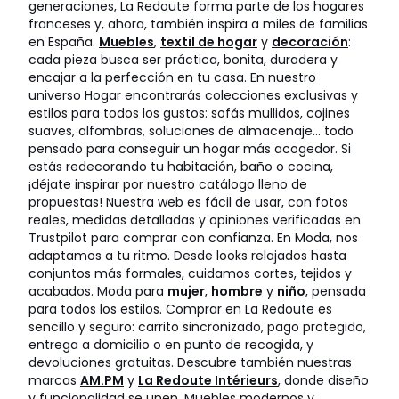
generaciones, La Redoute forma parte de los hogares
franceses y, ahora, también inspira a miles de familias
en España.
Muebles
,
textil de hogar
y
decoración
:
cada pieza busca ser práctica, bonita, duradera y
encajar a la perfección en tu casa. En nuestro
universo Hogar encontrarás colecciones exclusivas y
estilos para todos los gustos: sofás mullidos, cojines
suaves, alfombras, soluciones de almacenaje… todo
pensado para conseguir un hogar más acogedor. Si
estás redecorando tu habitación, baño o cocina,
¡déjate inspirar por nuestro catálogo lleno de
propuestas! Nuestra web es fácil de usar, con fotos
reales, medidas detalladas y opiniones verificadas en
Trustpilot para comprar con confianza. En Moda, nos
adaptamos a tu ritmo. Desde looks relajados hasta
conjuntos más formales, cuidamos cortes, tejidos y
acabados. Moda para
mujer
,
hombre
y
niño
, pensada
para todos los estilos. Comprar en La Redoute es
sencillo y seguro: carrito sincronizado, pago protegido,
entrega a domicilio o en punto de recogida, y
devoluciones gratuitas. Descubre también nuestras
marcas
AM.PM
y
La Redoute Intérieurs
, donde diseño
y funcionalidad se unen. Muebles modernos y