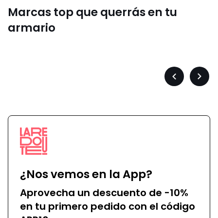
Marcas top que querrás en tu
armario
Converse
Précédent
Suiva
-
-
défiler
défile
à
à
gauche
droit
¿Nos vemos en la App?
Aprovecha un descuento de -10%
en tu primero pedido con el código