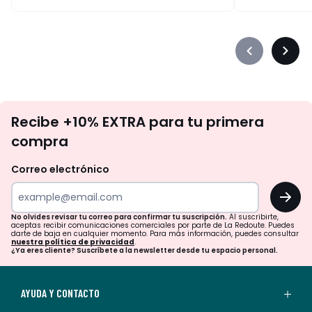
Précédent
Suiva
-
-
défiler
défile
à
à
No
gauche
droit
Recibe +10% EXTRA para tu primera
te
compra
olvides
revisar
Correo electrónico
tu
OK
correo
para
No olvides revisar tu correo para confirmar tu suscripción.
Al suscribirte,
aceptas recibir comunicaciones comerciales por parte de La Redoute. Puedes
confirmar
darte de baja en cualquier momento. Para más información, puedes consultar
nuestra política de privacidad
.
tu
¿Ya eres cliente? Suscríbete a la newsletter desde tu espacio personal.
suscripción.
Al
AYUDA Y CONTACTO
suscribirte,