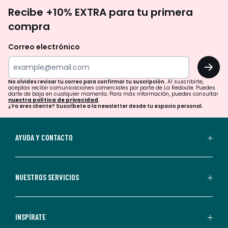
No
Recibe +10% EXTRA para tu primera
te
compra
olvides
revisar
Correo electrónico
tu
OK
correo
para
No olvides revisar tu correo para confirmar tu suscripción.
Al suscribirte,
aceptas recibir comunicaciones comerciales por parte de La Redoute. Puedes
confirmar
darte de baja en cualquier momento. Para más información, puedes consultar
nuestra política de privacidad
.
tu
¿Ya eres cliente? Suscríbete a la newsletter desde tu espacio personal.
suscripción.
Al
AYUDA Y CONTACTO
suscribirte,
aceptas
recibir
NUESTROS SERVICIOS
comunicaciones
comerciales
personalizadas
INSPÍRATE