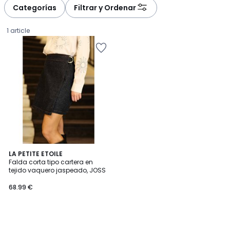
Categorías
Filtrar y Ordenar
1 article
LA PETITE ETOILE
Falda corta tipo cartera en
tejido vaquero jaspeado, JOSS
68.99
68.99 €
€.