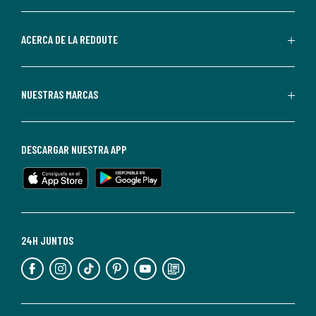
por
parte
de
ACERCA DE LA REDOUTE
La
Redoute.
Puedes
NUESTRAS MARCAS
darte
de
baja
DESCARGAR NUESTRA APP
en
cualquier
momento.
Para
más
24H JUNTOS
información,
puedes
consultar
nuestra