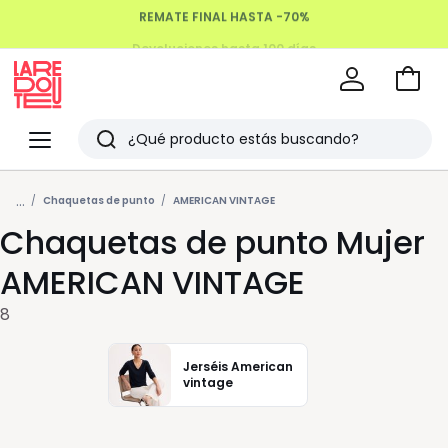
Devoluciones hasta 100 días
Ir
a
La
la
Redoute
Menu
Buscar
cesta
Últimos
...
artículos
Chaquetas de punto
AMERICAN VINTAGE
Chaquetas de punto Mujer
vistos
AMERICAN VINTAGE
8
Jerséis American
vintage