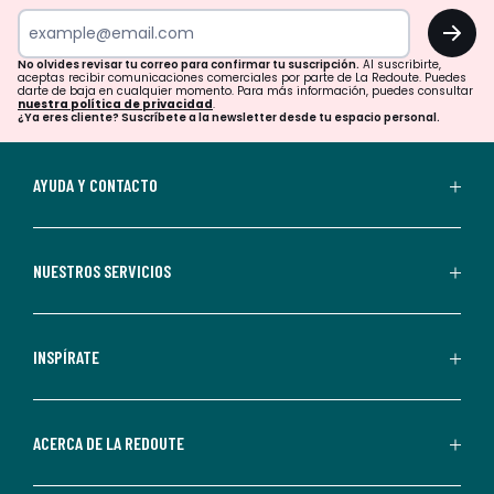
tu
OK
correo
para
No olvides revisar tu correo para confirmar tu suscripción.
Al suscribirte,
aceptas recibir comunicaciones comerciales por parte de La Redoute. Puedes
confirmar
darte de baja en cualquier momento. Para más información, puedes consultar
nuestra política de privacidad
.
tu
¿Ya eres cliente? Suscríbete a la newsletter desde tu espacio personal.
suscripción.
Al
AYUDA Y CONTACTO
suscribirte,
aceptas
recibir
NUESTROS SERVICIOS
comunicaciones
comerciales
personalizadas
INSPÍRATE
por
parte
de
ACERCA DE LA REDOUTE
La