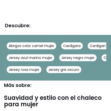
Descubre:
Abrigos color camel mujer
Cardigans
Cardigan mu
Jersey azul marino mujer
Jersey negro mujer
Card
Jersey rosa mujer
Jersey gris oscuro
Más sobre:
Suavidad y estilo con el chaleco
para mujer