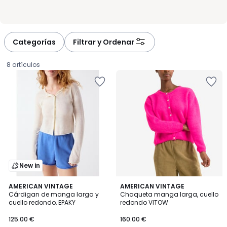
Categorías
Filtrar y Ordenar
8 artículos
New in
3,2
AMERICAN VINTAGE
5
AMERICAN VINTAGE
/ 5
Cárdigan de manga larga y
Chaqueta manga larga, cuello
Colores
cuello redondo, EPAKY
redondo VITOW
125.00
125.00 €
160.00 €
€.