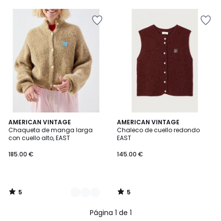
5
5
2
AMERICAN VINTAGE
AMERICAN VINTAGE
/
/
Chaqueta de manga larga
Chaleco de cuello redondo
Colores
5
5
con cuello alto, EAST
EAST
185.00 €
145.00 €
5
5
/
/
5
5
Página 1 de 1