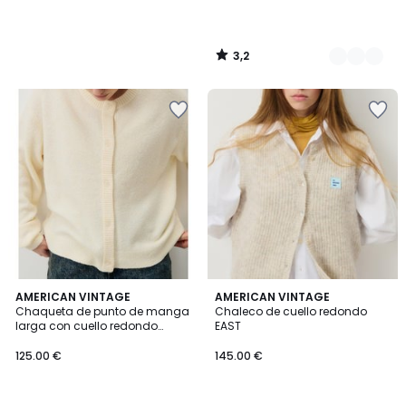
3,2
/
5
2
5
AMERICAN VINTAGE
4
AMERICAN VINTAGE
/
/
Chaqueta de punto de manga
Chaleco de cuello redondo
Colores
5
5
larga con cuello redondo
EAST
DAMSVILLE
125.00 €
145.00 €