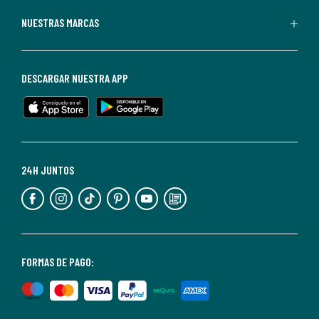
Redoute.
Puedes
NUESTRAS MARCAS
darte
de
baja
DESCARGAR NUESTRA APP
en
cualquier
momento.
Para
más
24H JUNTOS
información,
puedes
consultar
nuestra
<2>política
FORMAS DE PAGO:
de
privacidad</2>.